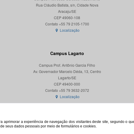
Rua Cláudio Batista, s/n, Cidade Nova
Aracaju/SE
CEP 49060-108
Localização
Campus Lagarto
Campus Prof. Antônio Garcia Filho
Av. Governador Marcelo Déda, 13, Centro
Lagarto/SE
CEP 49400-000
Localização
para aprimorar a experiência de navegação dos visitantes deste site, segundo o q
o de seus dados pessoais por meio de formulários e cookies.
© 2026. Todos os direitos reservados. Universidade Federal de Sergipe