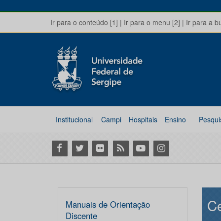
Ir para o conteúdo [1]
|
Ir para o menu [2]
|
Ir para a b
Institucional
Campi
Hospitais
Ensino
Pesqui
Facebook
Twitter
Flickr
RSS
Youtube
Instagram
Ce
Manuais de Orientação
Discente