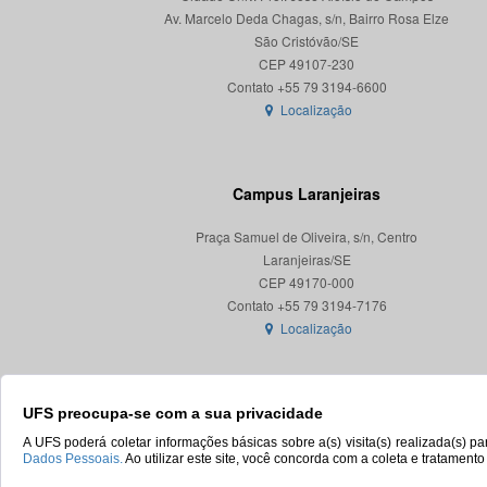
Av. Marcelo Deda Chagas, s/n, Bairro Rosa Elze
São Cristóvão/SE
CEP 49107-230
Localização
Campus Laranjeiras
Praça Samuel de Oliveira, s/n, Centro
Laranjeiras/SE
CEP 49170-000
Localização
UFS preocupa-se com a sua privacidade
A UFS poderá coletar informações básicas sobre a(s) visita(s) realizada(s) 
Dados Pessoais.
Ao utilizar este site, você concorda com a coleta e tratament