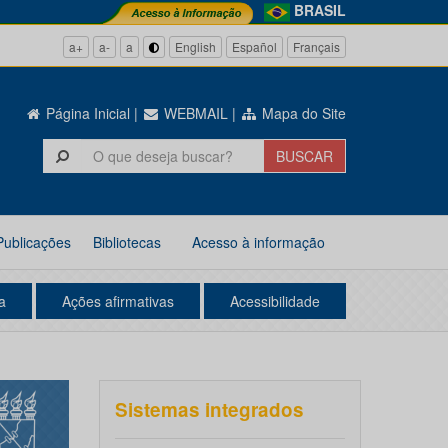
BRASIL
a+
a-
a
English
Español
Français
Página Inicial
|
WEBMAIL
|
Mapa do Site
Publicações
Bibliotecas
Acesso à informação
a
Ações afirmativas
Acessibilidade
Sistemas integrados