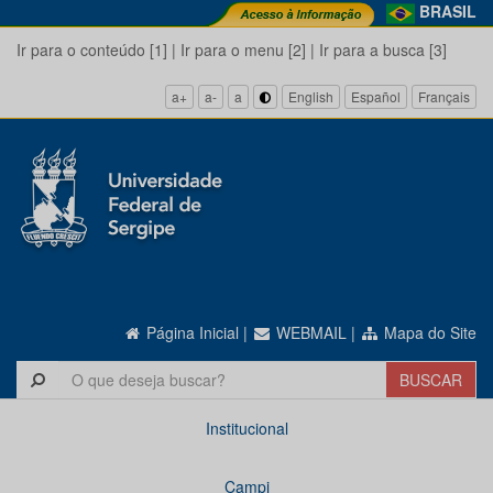
BRASIL
Ir para o conteúdo [1]
|
Ir para o menu [2]
|
Ir para a busca [3]
a+
a-
a
English
Español
Français
Página Inicial
|
WEBMAIL
|
Mapa do Site
Institucional
Campi