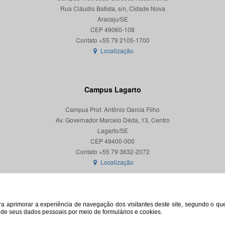
Rua Cláudio Batista, s/n, Cidade Nova
Aracaju/SE
CEP 49060-108
Localização
Campus Lagarto
Campus Prof. Antônio Garcia Filho
Av. Governador Marcelo Déda, 13, Centro
Lagarto/SE
CEP 49400-000
Localização
para aprimorar a experiência de navegação dos visitantes deste site, segundo o q
o de seus dados pessoais por meio de formulários e cookies.
© 2026. Todos os direitos reservados. Universidade Federal de Sergipe