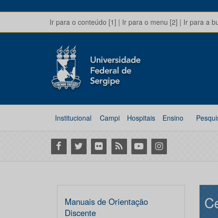
Ir para o conteúdo [1]
|
Ir para o menu [2]
|
Ir para a b
Institucional
Campi
Hospitais
Ensino
Pesqui
Facebook
Twitter
Flickr
RSS
Youtube
Instagram
Ce
Manuais de Orientação
Discente