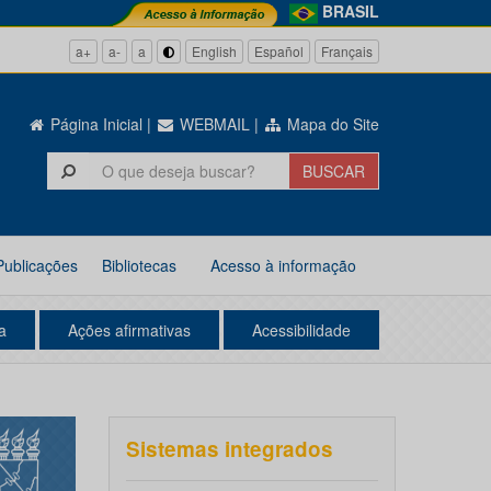
BRASIL
a+
a-
a
English
Español
Français
Página Inicial
|
WEBMAIL
|
Mapa do Site
Publicações
Bibliotecas
Acesso à informação
a
Ações afirmativas
Acessibilidade
Sistemas integrados