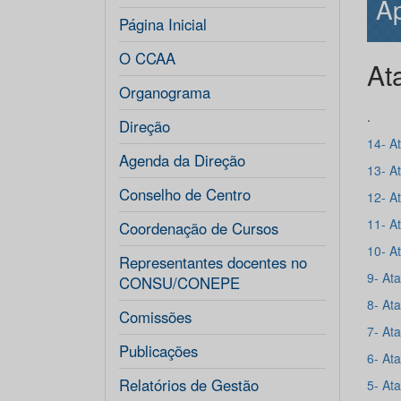
Ap
Página Inicial
O CCAA
At
Organograma
.
Direção
14- A
Agenda da Direção
13- A
Conselho de Centro
12- A
11- A
Coordenação de Cursos
10- A
Representantes docentes no
9- At
CONSU/CONEPE
8- At
Comissões
7- At
Publicações
6- At
Relatórios de Gestão
5- At