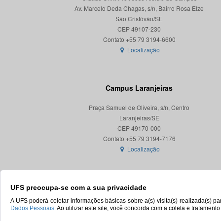
Av. Marcelo Deda Chagas, s/n, Bairro Rosa Elze
São Cristóvão/SE
CEP 49107-230
Localização
Campus Laranjeiras
Praça Samuel de Oliveira, s/n, Centro
Laranjeiras/SE
CEP 49170-000
Localização
UFS preocupa-se com a sua privacidade
A UFS poderá coletar informações básicas sobre a(s) visita(s) realizada(s) 
Dados Pessoais.
Ao utilizar este site, você concorda com a coleta e tratament