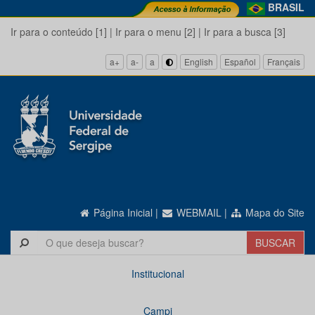
BRASIL
Ir para o conteúdo [1]
|
Ir para o menu [2]
|
Ir para a busca [3]
a+
a-
a
English
Español
Français
Página Inicial
|
WEBMAIL
|
Mapa do Site
Institucional
Campi