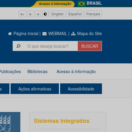
BRASIL
a+
a-
a
English
Español
Français
Página Inicial
|
WEBMAIL
|
Mapa do Site
Publicações
Bibliotecas
Acesso à informação
a
Ações afirmativas
Acessibilidade
Sistemas integrados