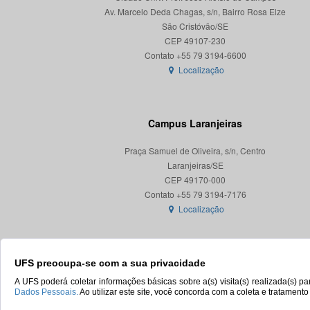
Av. Marcelo Deda Chagas, s/n, Bairro Rosa Elze
São Cristóvão/SE
CEP 49107-230
Localização
Campus Laranjeiras
Praça Samuel de Oliveira, s/n, Centro
Laranjeiras/SE
CEP 49170-000
Localização
UFS preocupa-se com a sua privacidade
A UFS poderá coletar informações básicas sobre a(s) visita(s) realizada(s) 
Dados Pessoais.
Ao utilizar este site, você concorda com a coleta e tratament