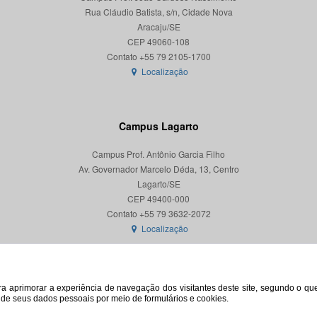
Rua Cláudio Batista, s/n, Cidade Nova
Aracaju/SE
CEP 49060-108
Localização
Campus Lagarto
Campus Prof. Antônio Garcia Filho
Av. Governador Marcelo Déda, 13, Centro
Lagarto/SE
CEP 49400-000
Localização
para aprimorar a experiência de navegação dos visitantes deste site, segundo o q
o de seus dados pessoais por meio de formulários e cookies.
© 2026. Todos os direitos reservados. Universidade Federal de Sergipe