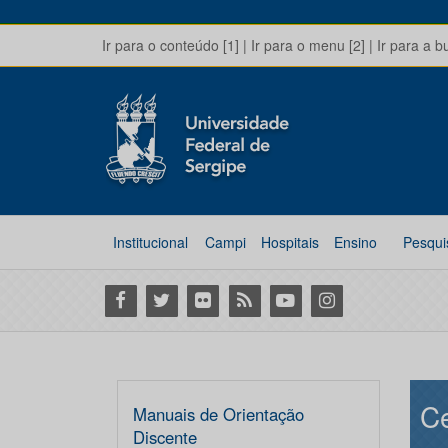
Ir para o conteúdo [1]
|
Ir para o menu [2]
|
Ir para a b
Institucional
Campi
Hospitais
Ensino
Pesqui
Facebook
Twitter
Flickr
RSS
Youtube
Instagram
Ce
Manuais de Orientação
Discente