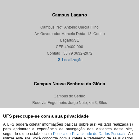
Campus Lagarto
Campus Prof. Antônio Garcia Filho
Av. Governador Marcelo Déda, 13, Centro
Lagarto/SE
CEP 49400-000
Localização
Campus Nossa Senhora da Glória
Campus do Sertão
Rodovia Engenheiro Jorge Neto, km 3, Silos
Nossa Senhora da Glória/SE
CEP 49680-000
UFS preocupa-se com a sua privacidade
A UFS poderá coletar informações básicas sobre a(s) visita(s) realizada(s)
Localização
para aprimorar a experiência de navegação dos visitantes deste site,
segundo o que estabelece a
Política de Privacidade de Dados Pessoais.
Ao
utilizar este site, você concorda com a coleta e tratamento de seus dados