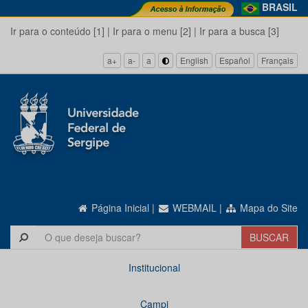
BRASIL
Ir para o conteúdo [1]
|
Ir para o menu [2]
|
Ir para a busca [3]
a+
a-
a
English
Español
Français
Página Inicial
|
WEBMAIL
|
Mapa do Site
Institucional
Campi