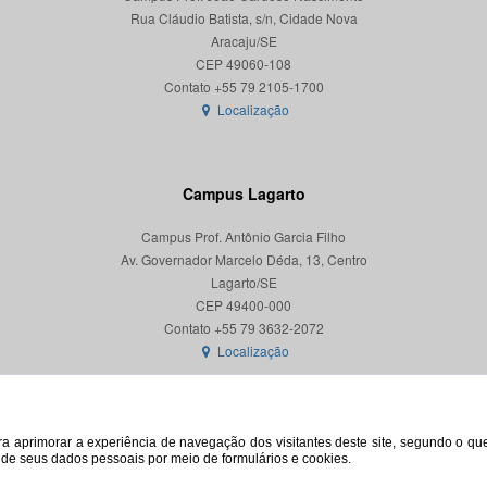
Rua Cláudio Batista, s/n, Cidade Nova
Aracaju/SE
CEP 49060-108
Localização
Campus Lagarto
Campus Prof. Antônio Garcia Filho
Av. Governador Marcelo Déda, 13, Centro
Lagarto/SE
CEP 49400-000
Localização
para aprimorar a experiência de navegação dos visitantes deste site, segundo o q
o de seus dados pessoais por meio de formulários e cookies.
© 2026. Todos os direitos reservados. Universidade Federal de Sergipe