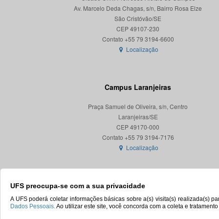
Av. Marcelo Deda Chagas, s/n, Bairro Rosa Elze
São Cristóvão/SE
CEP 49107-230
Localização
Campus Laranjeiras
Praça Samuel de Oliveira, s/n, Centro
Laranjeiras/SE
CEP 49170-000
Localização
UFS preocupa-se com a sua privacidade
A UFS poderá coletar informações básicas sobre a(s) visita(s) realizada(s) 
Dados Pessoais.
Ao utilizar este site, você concorda com a coleta e tratament