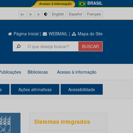
BRASIL
a+
a-
a
English
Español
Français
Página Inicial
|
WEBMAIL
|
Mapa do Site
Publicações
Bibliotecas
Acesso à informação
a
Ações afirmativas
Acessibilidade
Sistemas integrados