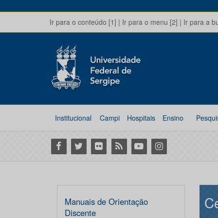
Ir para o conteúdo [1]
|
Ir para o menu [2]
|
Ir para a b
Institucional
Campi
Hospitais
Ensino
Pesqui
Facebook
Twitter
Flickr
RSS
Youtube
Instagram
Ce
Manuais de Orientação
Discente