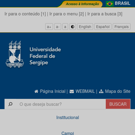
BRASIL
Ir para o conteúdo [1]
|
Ir para o menu [2]
|
Ir para a busca [3]
a+
a-
a
English
Español
Français
Página Inicial
|
WEBMAIL
|
Mapa do Site
Institucional
Campi