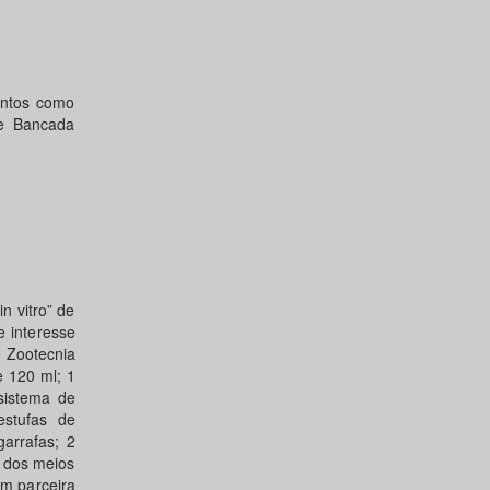
entos como
de Bancada
n vitro” de
e interesse
e Zootecnia
e 120 ml; 1
 sistema de
estufas de
arrafas; 2
o dos meios
m parceira