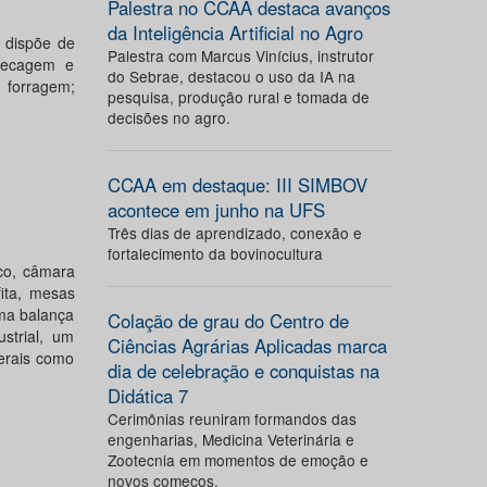
Palestra no CCAA destaca avanços
da Inteligência Artificial no Agro
 dispõe de
Palestra com Marcus Vinícius, instrutor
 secagem e
do Sebrae, destacou o uso da IA na
e forragem;
pesquisa, produção rural e tomada de
decisões no agro.
CCAA em destaque: III SIMBOV
acontece em junho na UFS
Três dias de aprendizado, conexão e
fortalecimento da bovinocultura
ico, câmara
fita, mesas
ma balança
Colação de grau do Centro de
strial, um
Ciências Agrárias Aplicadas marca
erais como
dia de celebração e conquistas na
Didática 7
Cerimônias reuniram formandos das
engenharias, Medicina Veterinária e
Zootecnia em momentos de emoção e
novos começos.