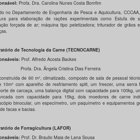
onsável:
Profa. Dra. Carolina Nunes Costa Bomfim
do no Departamento de Engenharia de Pesca e Aquicultura, CCCAA,
tura para elaboração de rações experimentais como Estufa de
lação forçada de ar; máquina tipo peletizadora; triturador de grãos 
ças.
atório de Tecnologia da Carne (TECNOCARNE)
onsáveis:
Prof. Alfredo Acosta Backes
a. Dra. Ângela Cristina Dias Ferreira
construída de 60 m², climatizado, composto de sala de pessoal técn
de 10m² com aparelho de resfriamento split, um freezer, uma serra 
corte de carcaça, uma balança digital com capacidade para 100kg, u
ncada com capacidade para 15kg, dois moedores de carne indu
scópio binocular, um especímetro, um paquímetro e equipamentos g
de facas e bacias.
atório de Forragicultura (LAFOR)
onsáveis:
Prof. Dr. Braulio Maia de Lana Sousa