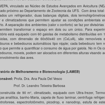
EPA, vinculado ao Núcleo de Estudos Avançados em Avicultura (NEA
izado próximo ao Departamento de Zootecnia da UFS. Com área total 
ados um refrigerador, duas balanças digitais, dois termohigrômetro
r e climatizadores que permitem ajustar as condições ambientais e
to. A separação dos ambientes (calor x conforto) se faz por divisórias
ermitem transformar o espaço em dois ou um único. Para experi
atório está equipado com 60 gaiolas de metabolismo distribuídas em 1
iolas, com dimensão de 60x50x40 cm (CxLxA), são removíveis
ouros e bebedouros automáticos tipo nipple; cada bebedouro tem re
io que permite a quantificar o consumo de água por gaiola. No m Os
edouros, moveis, podem ser alocados em diferentes alturas visando 
envolvimento das aves.
atório de Melhoramento e Biotecnologia (LAMEB)
onsável:
Profa. Dra. Ana Paula Del Vesco
. Dr. Leandro Teixeira Barbosa
construída de 90 m², climatizado, equipado com Ultra-frezer, Termo
as analítica, banho-Maria, capela de fluxo laminar, centrífuga refrige
etroforese, espectrofotômetro, picodrop, e nanodrop, estufa de este