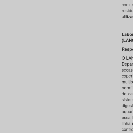
com o
resíd
utiliz
Labor
(LAN
Resp
O LAN
Depar
secas
exper
multi
permi
de ca
siste
diges
aquár
essa 
linha
contr