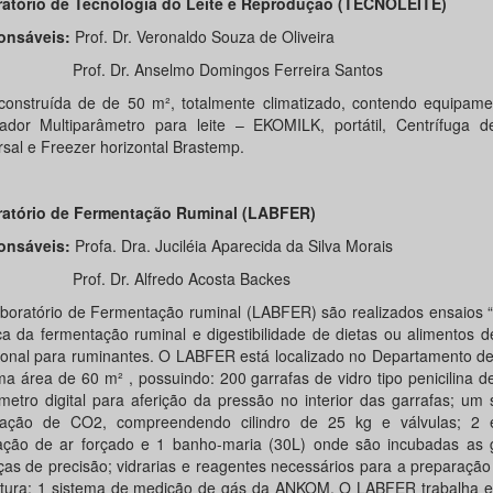
atório de Tecnologia do Leite e Reprodução (TECNOLEITE)
onsáveis:
Prof. Dr. Veronaldo Souza de Oliveira
. Dr. Anselmo Domingos Ferreira Santos
construída de de 50 m², totalmente climatizado, contendo equipam
sador Multiparâmetro para leite – EKOMILK, portátil, Centrífuga 
rsal e Freezer horizontal Brastemp.
atório de Fermentação Ruminal (LABFER)
onsáveis:
Profa. Dra. Juciléia Aparecida da Silva Morais
f. Dr. Alfredo Acosta Backes
boratório de Fermentação ruminal (LABFER) são realizados ensaios “i
ica da fermentação ruminal e digestibilidade de dietas ou alimentos d
cional para ruminantes. O LABFER está localizado no Departamento d
a área de 60 m² , possuindo: 200 garrafas de vidro tipo penicilina d
etro digital para aferição da pressão no interior das garrafas; um
lação de CO2, compreendendo cilindro de 25 kg e válvulas; 2 
lação de ar forçado e 1 banho-maria (30L) onde são incubadas as g
ças de precisão; vidrarias e reagentes necessários para a preparaçã
ltura; 1 sistema de medição de gás da ANKOM. O LABFER trabalha e