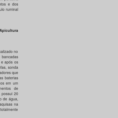
ntos e dos
ulo ruminal
Apicultura
calizado no
e bancadas
 e após os
ufas, sonda
zadores que
as baterias
ados em um
imentos de
a possui 20
o de água,
esquisas na
totalmente