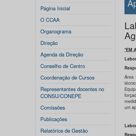
Ap
Página Inicial
O CCAA
La
Organograma
Ag
Direção
*EM 
Agenda da Direção
Labor
Conselho de Centro
Resp
Coordenação de Cursos
Área 
técni
Representantes docentes no
Equip
força
CONSU/CONEPE
medid
Comissões
um ap
Publicações
Labor
Relatórios de Gestão
Resp