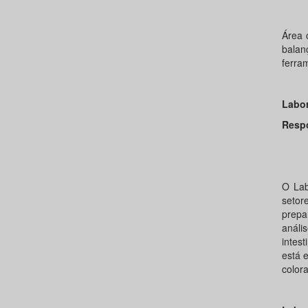
Pro
Área 
balan
ferra
Labor
Resp
Prof
Prof
O Lab
setor
prepa
análi
intes
está e
color