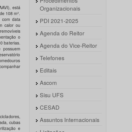
Procedimentos
Organizacionais
AVI), está
de 108 m².
s com data
PDI 2021-2025
m calor ou
 removíveis
Agenda do Reitor
mentação o
0 baterias.
Agenda do Vice-Reitor
 e possuem
servatório
Telefones
 comedouros
acompanhar
Editais
Ascom
Sisu UFS
CESAD
cicladores,
Assuntos Internacionais
rada, cubas
rilização e
Licitações