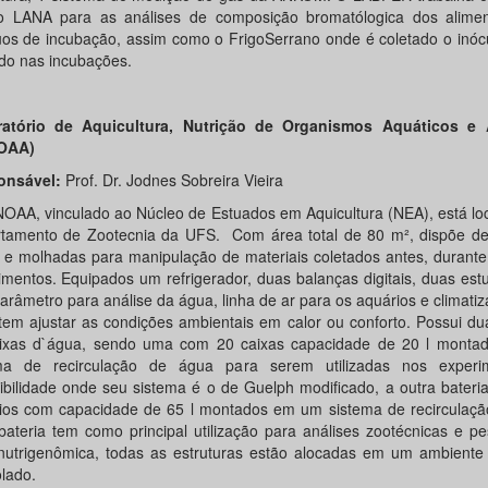
 LANA para as análises de composição bromatólogica dos alime
uos de incubação, assim como o FrigoSerrano onde é coletado o inóc
ado nas incubações.
atório de Aquicultura, Nutrição de Organismos Aquáticos e 
OAA)
onsável:
Prof. Dr. Jodnes Sobreira Vieira
OAA, vinculado ao Núcleo de Estuados em Aquicultura (NEA), está lo
tamento de Zootecnia da UFS. Com área total de 80 m², dispõe d
 e molhadas para manipulação de materiais coletados antes, durante
imentos. Equipados um refrigerador, duas balanças digitais, duas est
parâmetro para análise da água, linha de ar para os aquários e climati
tem ajustar as condições ambientais em calor ou conforto. Possui du
ixas d`água, sendo uma com 20 caixas capacidade de 20 l mont
ma de recirculação de água para serem utilizadas nos exper
tibilidade onde seu sistema é o de Guelph modificado, a outra bateri
ios com capacidade de 65 l montados em um sistema de recirculaçã
bateria tem como principal utilização para análises zootécnicas e p
 nutrigenômica, todas as estruturas estão alocadas em um ambiente 
olado.