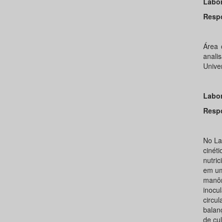
Labor
Resp
Prof
Área 
anali
Unive
Labor
Resp
Pro
No La
cinét
nutri
em um
manôm
inocu
circu
balan
de cu