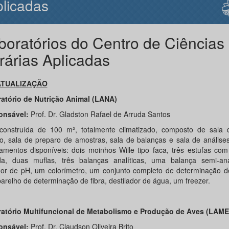
licadas
boratórios do Centro de Ciências
rárias Aplicadas
ATUALIZAÇÃO
atório de Nutrição Animal (LANA)
onsável:
Prof. Dr. Gladston Rafael de Arruda Santos
construída de 100 m², totalmente climatizado, composto de sala 
co, sala de preparo de amostras, sala de balanças e sala de análise
amentos disponíveis: dois moinhos Wille tipo faca, três estufas com
da, duas muflas, três balanças analíticas, uma balança semi-ana
or de pH, um colorímetro, um conjunto completo de determinação de
arelho de determinação de fibra, destilador de água, um freezer.
atório Multifuncional de Metabolismo e Produção de Aves (LAM
onsável:
Prof. Dr. Claudson Oliveira Brito