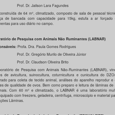
f. Dr. Jailson Lara Fagundes
construída de 64 m², climatizado, composto de sala de pessoal técn
ça de bancada com capacidade para 15kg, estufa a ar forçado 
mentas para uso diário no campo.
atório de Pesquisa com Animais Não Ruminantes (LABNAR)
onsáveis:
Profa. Dra. Paula Gomes Rodrigues
. Dr. Gregório Murilo de Oliveira Júnior
. Dr. Claudson Oliveira Brito
oratório de Pesquisa com Animais Não-Ruminantes (LABNAR), vin
es de avicultura, suinocultura, coturnicultura e cunicultura do DZ
rado para coleta de tecido animal, análises do aparelho reprodur e 
ses de qualidade de ovos. Bem como preparo e leitura de lâminas de
tinais. Com 60 m² e climatizado, o LABNAR é uma laboratório mult
quipado com freezers, geladeira, centrífuga, microscópio e material pa
ações Lâminas.