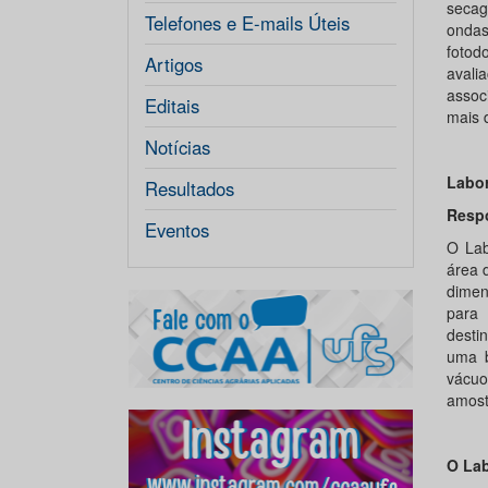
seca
Telefones e E-mails Úteis
ondas
fotod
Artigos
avali
assoc
Editais
mais 
Notícias
Labor
Resultados
Resp
Eventos
O Lab
área 
dimen
para 
desti
uma b
vácuo
amost
O Lab