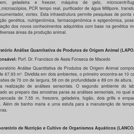
gem, geladeira e freezer, máquina de gelo, microcentrífug
,microscópios, PCR tempo real, purificador de água Millipore, transi
ocumentador, vortex. Esta infraestrutura permite pesquisas de ponta
ação genética, nutrigenômica, farmacogenômica e epigenômica, possi
iação dos novos conhecimentos adquiridos com base na genética mo
diversas áreas da produção animal.
atório Análise Quantitativa de Produtos de Origem Animal (LAPO
onsável:
Porf. Dr. Francisco de Assis Fonseca de Macedo
oratório Análise Quantitativa de Produtos de Origem Animal comp
de 67,93 m². Dividida em dois ambientes, o primeiro encontra-se 10 
sões de 70 cm de largura, 58 cm de profundidade e 89 cm de altura,
a realização de análises sensoriais. O segundo ambiente do lab
nado ao preparo das amostras paras as análises sensoriais, no qual 
ancada de 7,55 m, freezers, geladeira, fogão, dois grills e empa
. Além de banho maria e uma estufa para a manutenção de tempe
ras.
oratório de Nutrição e Cultivo de Organismos Aquáticos (LANCO