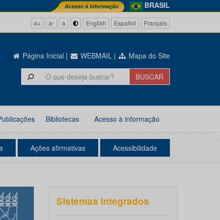
BRASIL
a+
a-
a
English
Español
Français
Página Inicial
|
WEBMAIL
|
Mapa do Site
Publicações
Bibliotecas
Acesso à informação
a
Ações afirmativas
Acessibilidade
Sistemas integrados