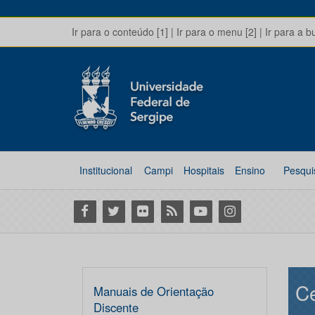
Ir para o conteúdo [1]
|
Ir para o menu [2]
|
Ir para a b
Institucional
Campi
Hospitais
Ensino
Pesqui
Facebook
Twitter
Flickr
RSS
Youtube
Instagram
Ce
Manuais de Orientação
Discente