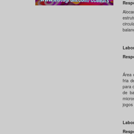
Resp
Aloca
estru
circu
balan
Labor
Resp
Prof
Área 
fria 
para 
de ba
micro
jogos 
Labor
Resp