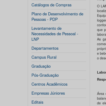
Catálogos de Compras
O LAM
local
Plano de Desenvolvimento de
Equip
Pessoas - PDP
logge
confor
Levantamento de
que p
Necessidades de Pessoal -
labor
LNP
As ga
comed
Departamentos
própr
e beb
Campus Rural
o des
Graduação
Labor
Pós-Graduação
Resp
Centros Acadêmicos
Prof
Empresas Júniores
Área 
balanç
Editais
de el