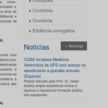
a, micro-
luminador e
Contratos
 na área de
bilitando a
Ouvidoria
lecular às
Eficiência energética
A)
Notícias
+ Notícias
reende uma
CCAA fortalece Medicina
cabines com
 destinadas
Veterinária da UFS com avanço no
oratório é
atendimento a grandes animais
encontra-se
(Equinos)
cotadora à
Projeto liderado pelo Prof. Dr. Cesar
ratura das
Andrey amplia assistência clínica a
equinos e impulsiona formação prática
dos estudantes
A)