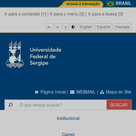
BRASIL
Ir para o conteúdo [1]
|
Ir para o menu [2]
|
Ir para a busca [3]
a+
a-
a
English
Español
Français
Página Inicial
|
WEBMAIL
|
Mapa do Site
Institucional
Campi