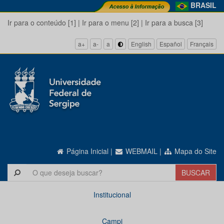
BRASIL
Ir para o conteúdo [1]
|
Ir para o menu [2]
|
Ir para a busca [3]
a+
a-
a
English
Español
Français
Página Inicial
|
WEBMAIL
|
Mapa do Site
Institucional
Campi