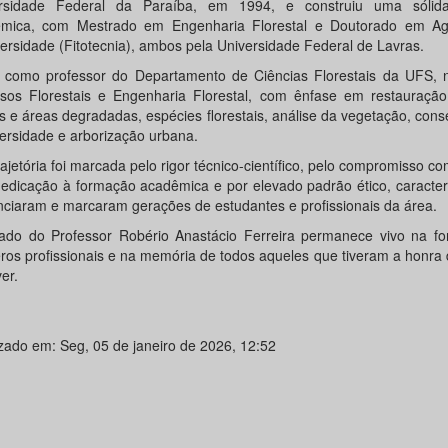
rsidade Federal da Paraíba, em 1994, e construiu uma sólida 
mica, com Mestrado em Engenharia Florestal e Doutorado em A
versidade (Fitotecnia), ambos pela Universidade Federal de Lavras.
 como professor do Departamento de Ciências Florestais da UFS, 
sos Florestais e Engenharia Florestal, com ênfase em restauraçã
res e áreas degradadas, espécies florestais, análise da vegetação, con
versidade e arborização urbana.
ajetória foi marcada pelo rigor técnico-científico, pelo compromisso co
dedicação à formação acadêmica e por elevado padrão ético, caracter
enciaram e marcaram gerações de estudantes e profissionais da área.
ado do Professor Robério Anastácio Ferreira permanece vivo na f
ros profissionais e na memória de todos aqueles que tiveram a honra
er.
izado em: Seg, 05 de janeiro de 2026, 12:52