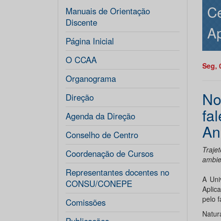
Ce
Manuais de Orientação
Discente
Ap
Página Inicial
O CCAA
Seg, 
Organograma
No
Direção
fa
Agenda da Direção
An
Conselho de Centro
Traje
Coordenação de Cursos
ambie
Representantes docentes no
A Uni
CONSU/CONEPE
Aplic
pelo f
Comissões
Natur