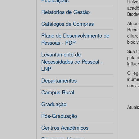
Publicações
Unive
acadê
Relatórios de Gestão
Biodi
Catálogos de Compras
Atuou
Recur
Plano de Desenvolvimento de
cilia
Pessoas - PDP
biodi
Sua tr
Levantamento de
pela 
Necessidades de Pessoal -
influ
LNP
O leg
inúme
Departamentos
conviv
Campus Rural
Graduação
Atual
Pós-Graduação
Centros Acadêmicos