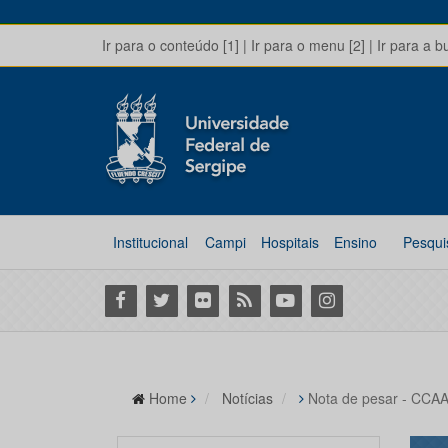
Ir para o conteúdo [1]
|
Ir para o menu [2]
|
Ir para a b
Institucional
Campi
Hospitais
Ensino
Pesqui
Facebook
Twitter
Flickr
RSS
Youtube
Instagram
Home
Notícias
Nota de pesar - CCAA 