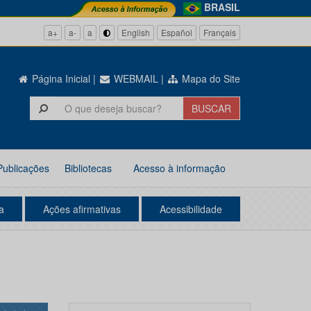
BRASIL
a+
a-
a
English
Español
Français
Página Inicial
|
WEBMAIL
|
Mapa do Site
Publicações
Bibliotecas
Acesso à informação
a
Ações afirmativas
Acessibilidade