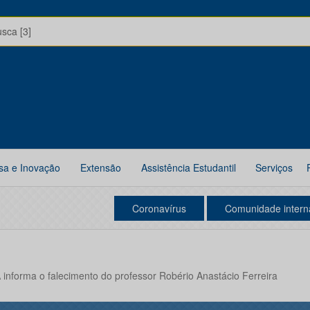
usca [3]
sa e Inovação
Extensão
Assistência Estudantil
Serviços
Coronavírus
Comunidade intern
informa o falecimento do professor Robério Anastácio Ferreira