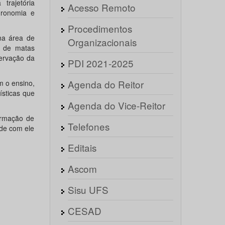
trajetória
Acesso Remoto
gronomia e
Procedimentos
na área de
Organizacionais
o de matas
servação da
PDI 2021-2025
Agenda do Reitor
m o ensino,
ísticas que
Agenda do Vice-Reitor
ormação de
Telefones
 de com ele
Editais
Ascom
Sisu UFS
CESAD