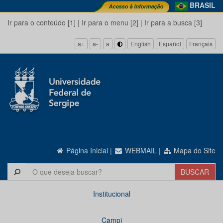
BRASIL
Ir para o conteúdo [1]
|
Ir para o menu [2]
|
Ir para a busca [3]
a+
a-
a
English
Español
Français
Página Inicial
|
WEBMAIL
|
Mapa do Site
Institucional
Campi