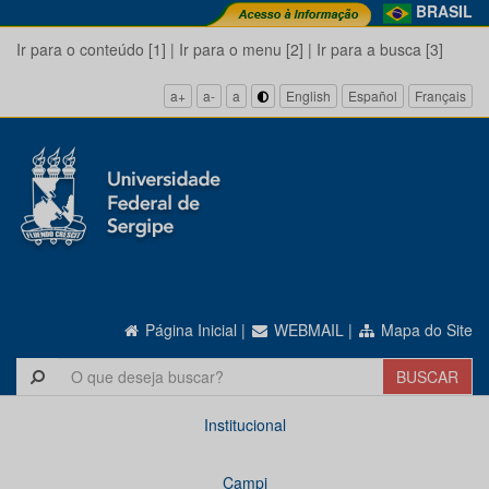
BRASIL
Ir para o conteúdo [1]
|
Ir para o menu [2]
|
Ir para a busca [3]
a+
a-
a
English
Español
Français
Página Inicial
|
WEBMAIL
|
Mapa do Site
Institucional
Campi