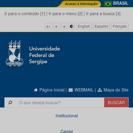
BRASIL
Ir para o conteúdo [1]
|
Ir para o menu [2]
|
Ir para a busca [3]
a+
a-
a
English
Español
Français
Página Inicial
|
WEBMAIL
|
Mapa do Site
Institucional
Campi