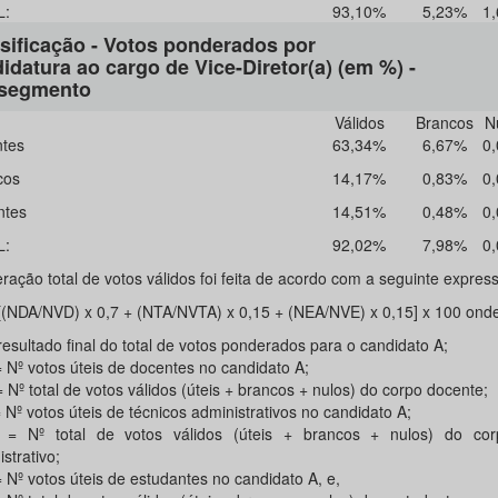
L:
93,10%
5,23%
1
sificação - Votos ponderados por
idatura ao cargo de Vice-Diretor(a) (em %) -
 segmento
Válidos
Brancos
N
tes
63,34%
6,67%
0
cos
14,17%
0,83%
0
ntes
14,51%
0,48%
0
L:
92,02%
7,98%
0
ração total de votos válidos foi feita de acordo com a seguinte expres
[(NDA/NVD) x 0,7 + (NTA/NVTA) x 0,15 + (NEA/NVE) x 0,15] x 100 onde
esultado final do total de votos ponderados para o candidato A;
 Nº votos úteis de docentes no candidato A;
Nº total de votos válidos (úteis + brancos + nulos) do corpo docente;
Nº votos úteis de técnicos administrativos no candidato A;
= Nº total de votos válidos (úteis + brancos + nulos) do cor
strativo;
 Nº votos úteis de estudantes no candidato A, e,