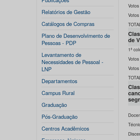
Publicações
Votos
Relatórios de Gestão
Votos
Catálogos de Compras
TOTA
Clas
Plano de Desenvolvimento de
de V
Pessoas - PDP
1ª co
Levantamento de
Votos
Necessidades de Pessoal -
Votos
LNP
TOTA
Departamentos
Clas
Campus Rural
cand
seg
Graduação
Docen
Pós-Graduação
Técni
Centros Acadêmicos
Disce