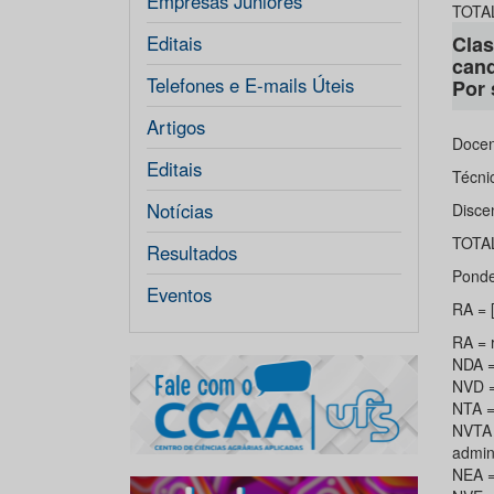
Empresas Júniores
TOTA
Editais
Clas
cand
Telefones e E-mails Úteis
Por
Artigos
Docen
Editais
Técni
Notícias
Disce
TOTA
Resultados
Ponde
Eventos
RA = 
RA = r
NDA =
NVD = 
NTA = 
NVTA 
admini
NEA =