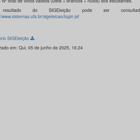
Nº total de votos válidos (úteis + brancos + nulos) dos estudantes.
esultado do SIGEleição pode ser consult
//www.sistemas.ufs.br/sigeleicao/login.jsf
ório SIGEleição
izado em: Qui, 05 de junho de 2025, 16:24