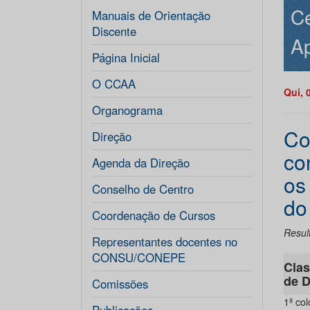
Ce
Manuais de Orientação
Discente
Ap
Página Inicial
O CCAA
Qui, 
Organograma
Co
Direção
co
Agenda da Direção
os
Conselho de Centro
do
Coordenação de Cursos
Resul
Representantes docentes no
CONSU/CONEPE
Clas
de D
Comissões
1ª co