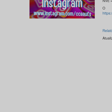
NVE = 
O r
https:
Relat
Atual