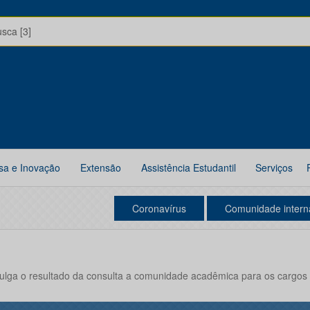
usca [3]
sa e Inovação
Extensão
Assistência Estudantil
Serviços
Coronavírus
Comunidade intern
vulga o resultado da consulta a comunidade acadêmica para os cargos 