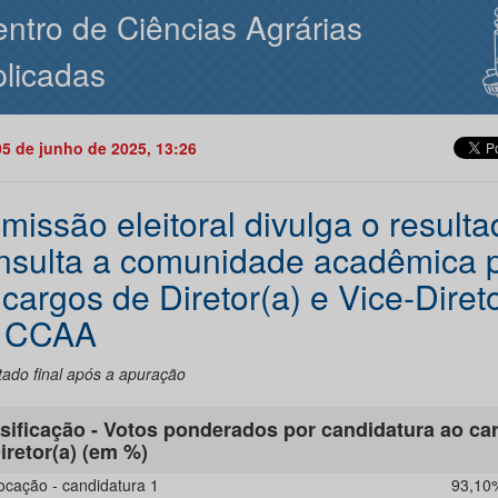
ntro de Ciências Agrárias
licadas
05 de junho de 2025, 13:26
missão eleitoral divulga o result
nsulta a comunidade acadêmica 
 cargos de Diretor(a) e Vice-Direto
 CCAA
tado final após a apuração
sificação - Votos ponderados por candidatura ao ca
iretor(a) (em %)
locação - candidatura 1
93,10