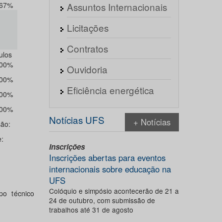
,67%
Assuntos Internacionais
Licitações
Contratos
ulos
,00%
Ouvidoria
,00%
Eficiência energética
,00%
,00%
Notícias UFS
+ Notícias
são:
:
Inscrições
Inscrições abertas para eventos
internacionais sobre educação na
UFS
Colóquio e simpósio acontecerão de 21 a
po técnico
24 de outubro, com submissão de
trabalhos até 31 de agosto