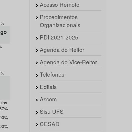
Acesso Remoto
Procedimentos
0%
Organizacionais
rgo
PDI 2021-2025
%
Agenda do Reitor
Agenda do Vice-Reitor
0%
Telefones
Editais
Ascom
ulos
,67%
Sisu UFS
,00%
CESAD
,00%