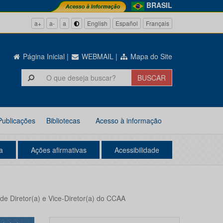
BRASIL
a+
a-
a
English
Español
Français
Página Inicial
|
WEBMAIL
|
Mapa do Site
Publicações
Bibliotecas
Acesso à informação
a
Ações afirmativas
Acessibilidade
de Diretor(a) e Vice-Diretor(a) do CCAA