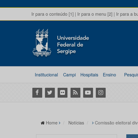
Ir para o conteúdo [1]
|
Ir para o menu [2]
|
Ir para a b
Institucional
Campi
Hospitais
Ensino
Pesqui
Facebook
Twitter
Flickr
RSS
Youtube
Instagram
Home
Notícias
Comissão eleitoral di