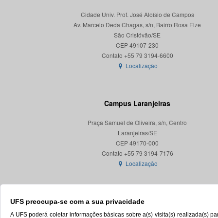
Cidade Univ. Prof. José Aloísio de Campos
Av. Marcelo Deda Chagas, s/n, Bairro Rosa Elze
São Cristóvão/SE
CEP 49107-230
Localização
Campus Laranjeiras
Praça Samuel de Oliveira, s/n, Centro
Laranjeiras/SE
CEP 49170-000
Localização
UFS preocupa-se com a sua privacidade
A UFS poderá coletar informações básicas sobre a(s) visita(s) realizada(s) 