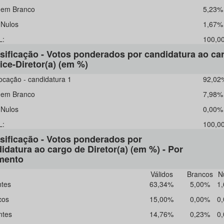
 em Branco
5,23%
 Nulos
1,67%
L:
100,0
sificação - Votos ponderados por candidatura ao ca
ice-Diretor(a) (em %)
locação - candidatura 1
92,02
 em Branco
7,98%
 Nulos
0,00%
L:
100,0
sificação - Votos ponderados por
idatura ao cargo de Diretor(a) (em %) - Por
mento
Válidos
Brancos
N
tes
63,34%
5,00%
1
cos
15,00%
0,00%
0
ntes
14,76%
0,23%
0