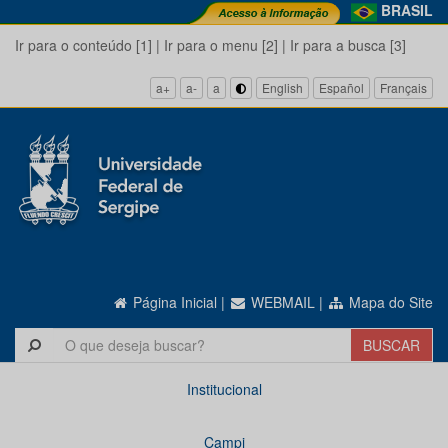
BRASIL
Ir para o conteúdo [1]
|
Ir para o menu [2]
|
Ir para a busca [3]
a+
a-
a
English
Español
Français
Página Inicial
|
WEBMAIL
|
Mapa do Site
Institucional
Campi