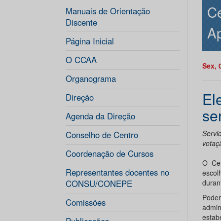
Ce
Manuais de Orientação
Discente
Ap
Página Inicial
O CCAA
Sex, 
Organograma
El
Direção
se
Agenda da Direção
Servi
Conselho de Centro
votaç
Coordenação de Cursos
O Cen
Representantes docentes no
escol
CONSU/CONEPE
duran
Podem
Comissões
admin
estab