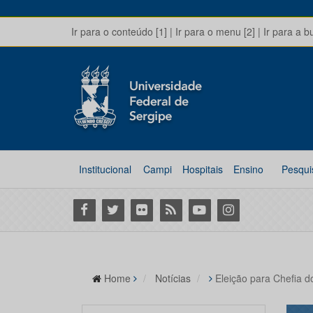
Ir para o conteúdo [1]
|
Ir para o menu [2]
|
Ir para a b
Institucional
Campi
Hospitais
Ensino
Pesqui
Facebook
Twitter
Flickr
RSS
Youtube
Instagram
Home
Notícias
Eleição para Chefia 