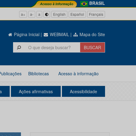
BRASIL
a+
a-
a
English
Español
Français
Página Inicial
|
WEBMAIL
|
Mapa do Site
Publicações
Bibliotecas
Acesso à informação
a
Ações afirmativas
Acessibilidade