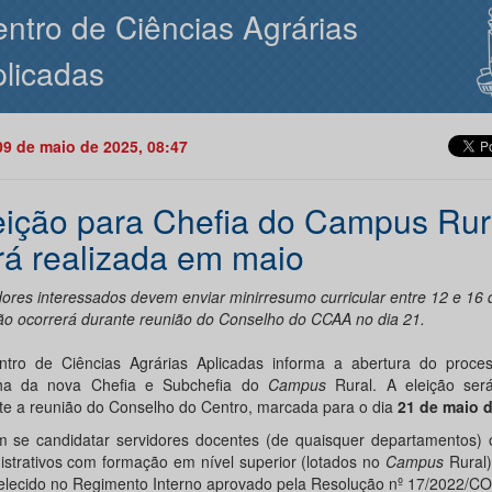
ntro de Ciências Agrárias
licadas
09 de maio de 2025, 08:47
eição para Chefia do Campus Rur
rá realizada em maio
dores interessados devem enviar minirresumo curricular entre 12 e 16 
ão ocorrerá durante reunião do Conselho do CCAA no dia 21.
tro de Ciências Agrárias Aplicadas informa a abertura do proce
ha da nova Chefia e Subchefia do
Campus
Rural. A eleição ser
te a reunião do Conselho do Centro, marcada para o dia
21 de maio 
 se candidatar servidores docentes (de quaisquer departamentos) o
istrativos com formação em nível superior (lotados no
Campus
Rural)
elecido no Regimento Interno aprovado pela Resolução nº 17/2022/C