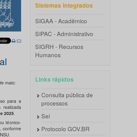
Sistemas integrados
SIGAA - Acadêmico
SIPAC - Administrativo
SIGRH - Recursos
Humanos
al
Links rápidos
de maio;
Consulta pública de
sso para a
processos
á realizada
de 2025
.
Sei
u técnico-
Protocolo GOV.BR
, conforme
ONSU.