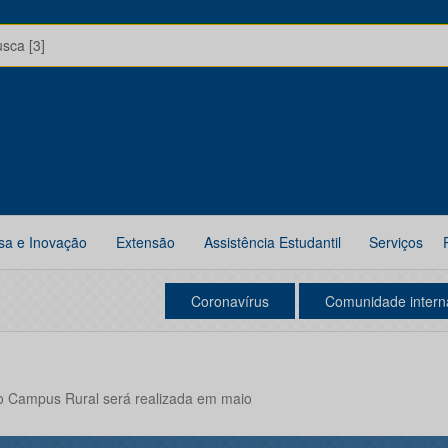
usca [3]
sa e Inovação
Extensão
Assistência Estudantil
Serviços
Coronavírus
Comunidade intern
do Campus Rural será realizada em maio