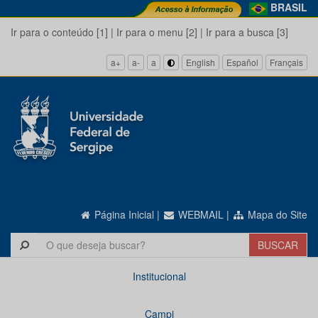
BRASIL
Ir para o conteúdo [1]
|
Ir para o menu [2]
|
Ir para a busca [3]
a+
a-
a
English
Español
Français
Página Inicial
|
WEBMAIL
|
Mapa do Site
Institucional
Campi