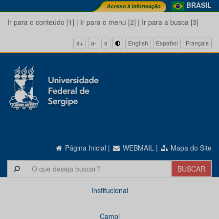
BRASIL
Ir para o conteúdo [1]
|
Ir para o menu [2]
|
Ir para a busca [3]
a+
a-
a
English
Español
Français
Página Inicial
|
WEBMAIL
|
Mapa do Site
Institucional
Campi