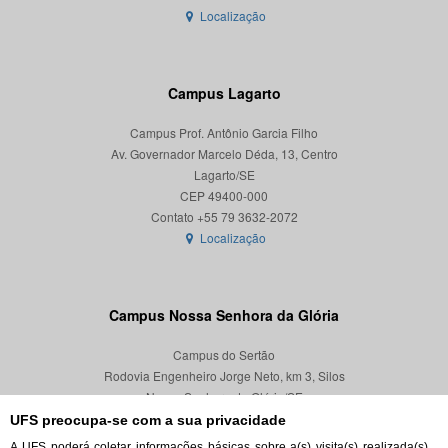
Localização
Campus Lagarto
Campus Prof. Antônio Garcia Filho
Av. Governador Marcelo Déda, 13, Centro
Lagarto/SE
CEP 49400-000
Localização
Campus Nossa Senhora da Glória
Campus do Sertão
Rodovia Engenheiro Jorge Neto, km 3, Silos
Nossa Senhora da Glória/SE
CEP 49680-000
UFS preocupa-se com a sua privacidade
A UFS poderá coletar informações básicas sobre a(s) visita(s) realizada(s)