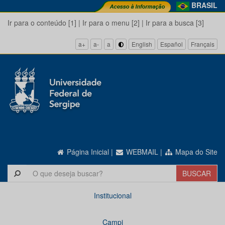
BRASIL
Ir para o conteúdo [1]
|
Ir para o menu [2]
|
Ir para a busca [3]
a+
a-
a
English
Español
Français
Página Inicial
|
WEBMAIL
|
Mapa do Site
Institucional
Campi