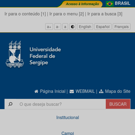
BRASIL
Ir para o conteúdo [1]
|
Ir para o menu [2]
|
Ir para a busca [3]
a+
a-
a
English
Español
Français
Página Inicial
|
WEBMAIL
|
Mapa do Site
Institucional
Campi