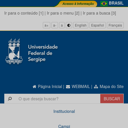
BRASIL
Ir para o conteúdo [1]
|
Ir para o menu [2]
|
Ir para a busca [3]
a+
a-
a
English
Español
Français
Página Inicial
|
WEBMAIL
|
Mapa do Site
Institucional
Campi