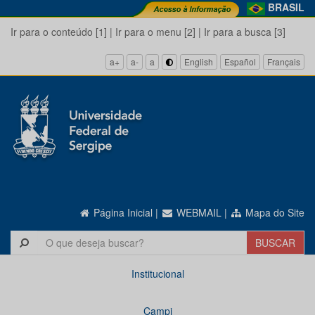
BRASIL
Ir para o conteúdo [1]
|
Ir para o menu [2]
|
Ir para a busca [3]
a+
a-
a
English
Español
Français
Página Inicial
|
WEBMAIL
|
Mapa do Site
Institucional
Campi