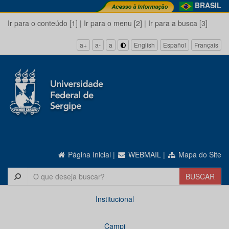
BRASIL
Ir para o conteúdo [1]
|
Ir para o menu [2]
|
Ir para a busca [3]
a+
a-
a
English
Español
Français
Página Inicial
|
WEBMAIL
|
Mapa do Site
Institucional
Campi