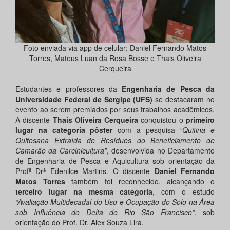
Foto enviada via app de celular: Daniel Fernando Matos
Torres, Mateus Luan da Rosa Bosse e Thais Oliveira
Cerqueira
Estudantes e professores da
Engenharia de Pesca da
Universidade Federal de Sergipe (UFS)
se destacaram no
evento ao serem premiados por seus trabalhos acadêmicos.
A discente
Thais Oliveira Cerqueira
conquistou o
primeiro
lugar na categoria pôster
com a pesquisa
“Quitina e
Quitosana Extraída de Resíduos do Beneficiamento de
Camarão da Carcinicultura”
, desenvolvida no Departamento
de Engenharia de Pesca e Aquicultura sob orientação da
Profª Drª Edenilce Martins. O discente
Daniel Fernando
Matos Torres
também foi reconhecido, alcançando o
terceiro lugar na mesma categoria
, com o estudo
“Avaliação Multidecadal do Uso e Ocupação do Solo na Área
sob Influência do Delta do Rio São Francisco”
, sob
orientação do Prof. Dr. Alex Souza Lira.