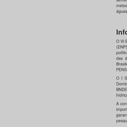
metod
águas
Inf
O VI 
(ENPS
polít
das d
Brasi
PENSS
O I S
Domic
BNDES
hídri
A con
impor
garan
pesqui