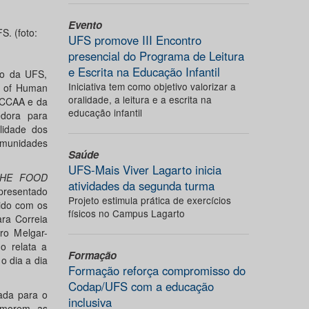
Evento
S. (foto:
UFS promove III Encontro
presencial do Programa de Leitura
e Escrita na Educação Infantil
ão da UFS,
Iniciativa tem como objetivo valorizar a
l of Human
oralidade, a leitura e a escrita na
, CCAA e da
educação infantil
edora para
lidade dos
omunidades
Saúde
UFS-Mais Viver Lagarto inicia
THE FOOD
atividades da segunda turma
presentado
Projeto estimula prática de exercícios
ido com os
físicos no Campus Lagarto
ra Correia
ro Melgar-
o relata a
Formação
o dia a dia
Formação reforça compromisso do
Codap/UFS com a educação
jada para o
inclusiva
imorem as