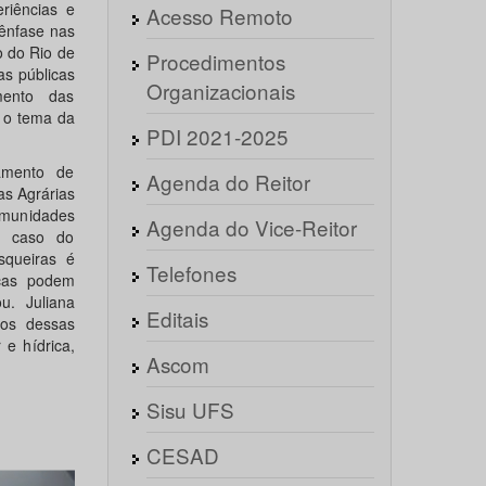
riências e
Acesso Remoto
ênfase nas
 do Rio de
Procedimentos
as públicas
Organizacionais
mento das
 o tema da
PDI 2021-2025
amento de
Agenda do Reitor
as Agrárias
omunidades
Agenda do Vice-Reitor
o caso do
squeiras é
Telefones
icas podem
u. Juliana
Editais
tos dessas
 e hídrica,
Ascom
Sisu UFS
CESAD