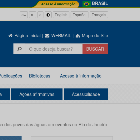
BRASIL
a+
a-
a
English
Español
Français
Página Inicial
|
WEBMAIL
|
Mapa do Site
Publicações
Bibliotecas
Acesso à informação
a
Ações afirmativas
Acessibilidade
ca dos povos das águas em eventos no Rio de Janeiro