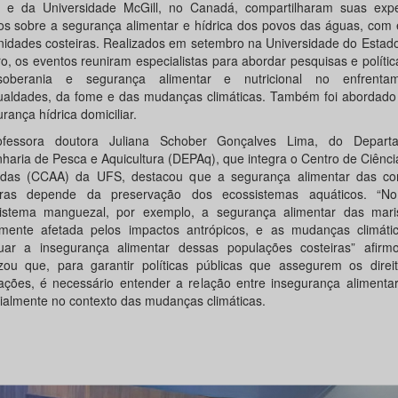
 e da Universidade McGill, no Canadá, compartilharam suas expe
os sobre a segurança alimentar e hídrica dos povos das águas, com 
idades costeiras. Realizados em setembro na Universidade do Estado
ro, os eventos reuniram especialistas para abordar pesquisas e polític
oberania e segurança alimentar e nutricional no enfrenta
ualdades, da fome e das mudanças climáticas. Também foi abordado
rança hídrica domiciliar.
ofessora doutora Juliana Schober Gonçalves Lima, do Depart
haria de Pesca e Aquicultura (DEPAq), que integra o Centro de Ciênci
adas (CCAA) da UFS, destacou que a segurança alimentar das c
eiras depende da preservação dos ecossistemas aquáticos. “N
istema manguezal, por exemplo, a segurança alimentar das mari
amente afetada pelos impactos antrópicos, e as mudanças climát
uar a insegurança alimentar dessas populações costeiras” afirmo
izou que, para garantir políticas públicas que assegurem os direi
ações, é necessário entender a relação entre insegurança alimentar
ialmente no contexto das mudanças climáticas.