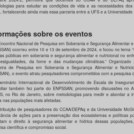
ologias para estudar as condições de vida e as necessidades dos
, fortalecendo ainda mais essa parceria entre a UFS e a Universidade 
ormações sobre os eventos
Encontro Nacional de Pesquisa em Soberania e Segurança Alimentar e 
SAN) ocorreu entre 10 e 13 de setembro de 2024, e focou no tema “
icas públicas em soberania e segurança alimentar e nutricional no en
esigualdades, da fome e das mudanças climáticas.” Organizado
leira de Pesquisa em Soberania e Segurança Alimentar e Nutrici
AN), o evento atraiu pesquisadores comprometidos com a pesquisa c
eminário Internacional de Desenvolvimento de Escala de Inseguran
iliar também fez parte do ENPSSAN, promovendo discussões no Au
, no Rio de Janeiro, sobre metodologias para medir e abordar a i
ca nas populações mais afetadas.
tribuição de pesquisadores do CCAA/DEPAq e da Universidade McGill
tância de ações para a preservação dos ecossistemas e políticas pú
tam o direito à segurança alimentar e hídrica dessas populações,
sa científica e compromisso social.