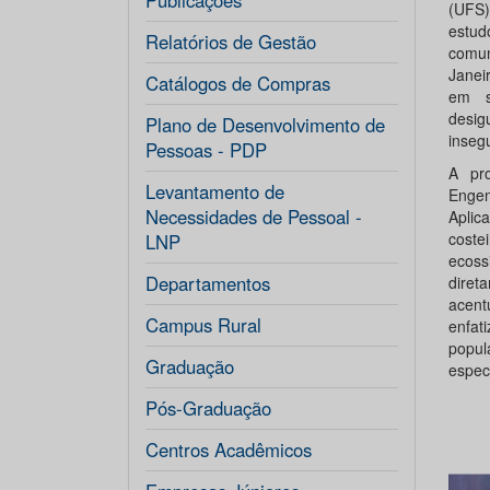
Publicações
(UFS)
estud
Relatórios de Gestão
comun
Janei
Catálogos de Compras
em s
desig
Plano de Desenvolvimento de
insegu
Pessoas - PDP
A pr
Levantamento de
Engen
Necessidades de Pessoal -
Aplic
cost
LNP
ecoss
Departamentos
diret
acent
Campus Rural
enfat
popul
Graduação
espec
Pós-Graduação
Centros Acadêmicos