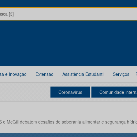
usca [3]
sa e Inovação
Extensão
Assistência Estudantil
Serviços
Coronavírus
Comunidade intern
 e McGill debatem desafios de soberania alimentar e segurança hídri