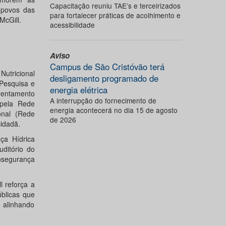
Capacitação reuniu TAE’s e terceirizados
 povos das
para fortalecer práticas de acolhimento e
McGill.
acessibilidade
Aviso
Campus de São Cristóvão terá
Nutricional
desligamento programado de
Pesquisa e
energia elétrica
frentamento
A interrupção do fornecimento de
 pela Rede
energia acontecerá no dia 15 de agosto
onal (Rede
de 2026
idadã.
ça Hídrica
ditório do
nsegurança
 reforça a
blicas que
 alinhando