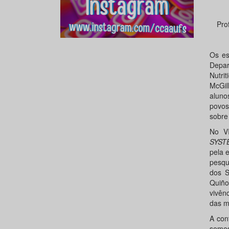
Pro
Os es
Depar
Nutri
McGil
aluno
povos
sobre
No VI
SYST
pela 
pesqu
dos S
Quiño
vivên
das m
A con
seme