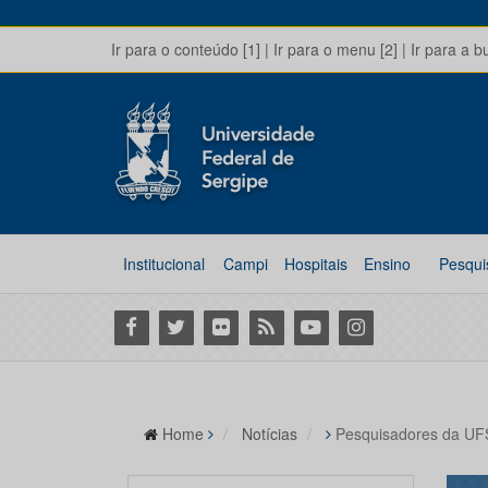
Ir para o conteúdo [1]
|
Ir para o menu [2]
|
Ir para a b
Institucional
Campi
Hospitais
Ensino
Pesqui
Facebook
Twitter
Flickr
RSS
Youtube
Instagram
Home
Notícias
Pesquisadores da UFS