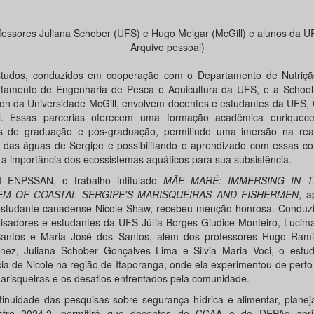
fessores Juliana Schober (UFS) e Hugo Melgar (McGill) e alunos da UF
Arquivo pessoal)
tudos, conduzidos em cooperação com o Departamento de Nutriç
tamento de Engenharia de Pesca e Aquicultura da UFS, e a Schoo
tion da Universidade McGill, envolvem docentes e estudantes da UFS
l. Essas parcerias oferecem uma formação acadêmica enriquec
s de graduação e pós-graduação, permitindo uma imersão na rea
 das águas de Sergipe e possibilitando o aprendizado com essas c
 a importância dos ecossistemas aquáticos para sua subsistência.
 ENPSSAN, o trabalho intitulado
MÃE MARÉ: IMMERSING IN 
EM OF COASTAL SERGIPE'S MARISQUEIRAS AND FISHERMEN
, a
estudante canadense Nicole Shaw, recebeu menção honrosa. Conduz
isadores e estudantes da UFS Júlia Borges Giudice Monteiro, Lucima
antos e Maria José dos Santos, além dos professores Hugo Rami
nez, Juliana Schober Gonçalves Lima e Silvia Maria Voci, o estud
cia de Nicole na região de Itaporanga, onde ela experimentou de perto 
arisqueiras e os desafios enfrentados pela comunidade.
tinuidade das pesquisas sobre segurança hídrica e alimentar, plane
stre 2024.2, permitirá que docentes do CCAA e do DEPAq apr