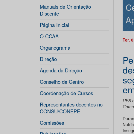
Ce
Manuais de Orientação
Discente
Ap
Página Inicial
O CCAA
Ter, 
Organograma
Pe
Direção
de
Agenda da Direção
se
Conselho de Centro
em
Coordenação de Cursos
UFS e
Representantes docentes no
Comun
CONSU/CONEPE
Duran
Comissões
Nutri
Inseg