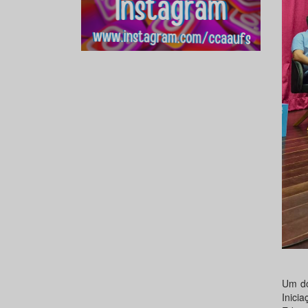
Um do
Inici