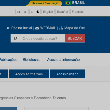
BRASIL
a+
a-
a
English
Español
Français
Página Inicial
|
WEBMAIL
|
Mapa do Site
Publicações
Bibliotecas
Acesso à informação
a
Ações afirmativas
Acessibilidade
rgências Climáticas e Reconhece Talentos