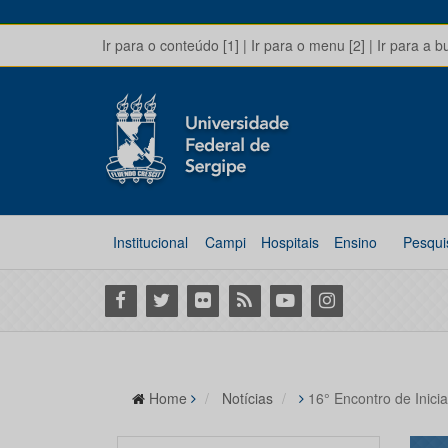
Ir para o conteúdo [1]
|
Ir para o menu [2]
|
Ir para a b
Institucional
Campi
Hospitais
Ensino
Pesqui
Facebook
Twitter
Flickr
RSS
Youtube
Instagram
Home
Notícias
16° Encontro de Inic