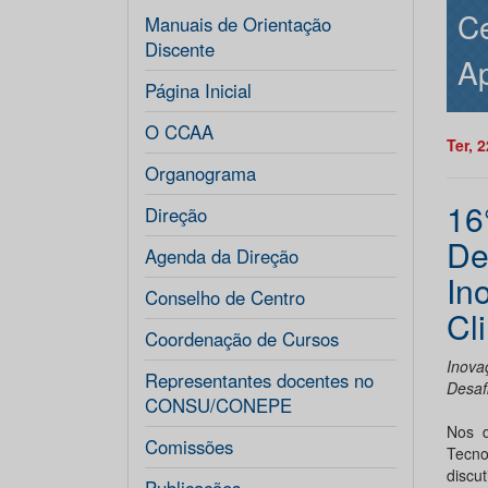
Ce
Manuais de Orientação
Discente
Ap
Página Inicial
O CCAA
Ter, 
Organograma
16
Direção
De
Agenda da Direção
In
Conselho de Centro
Cl
Coordenação de Cursos
Inova
Representantes docentes no
Desaf
CONSU/CONEPE
Nos d
Comissões
Tecno
discu