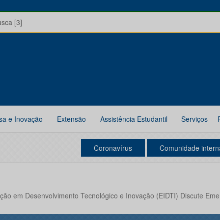
usca [3]
sa e Inovação
Extensão
Assistência Estudantil
Serviços
Coronavírus
Comunidade intern
iação em Desenvolvimento Tecnológico e Inovação (EIDTI) Discute Eme