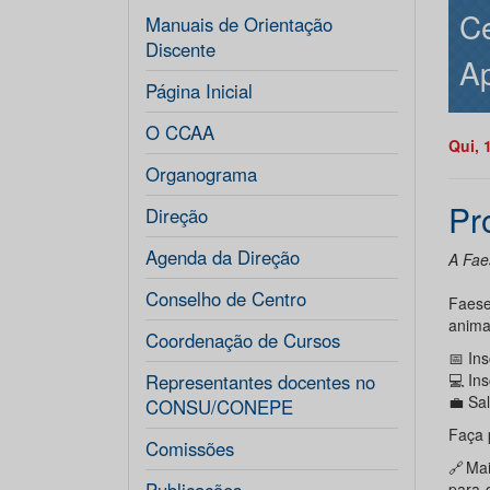
Ce
Manuais de Orientação
Discente
Ap
Página Inicial
O CCAA
Qui, 
Organograma
Pr
Direção
Agenda da Direção
A Faes
Conselho de Centro
Faese
animal
Coordenação de Cursos
📅 In
Representantes docentes no
💻 In
💼 Sa
CONSU/CONEPE
Faça 
Comissões
🔗Mai
para-