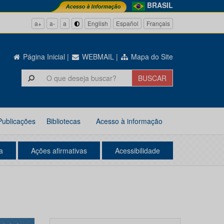
BRASIL
a+
a-
a
English
Español
Français
Página Inicial
|
WEBMAIL
|
Mapa do Site
Publicações
Bibliotecas
Acesso à informação
a
Ações afirmativas
Acessibilidade