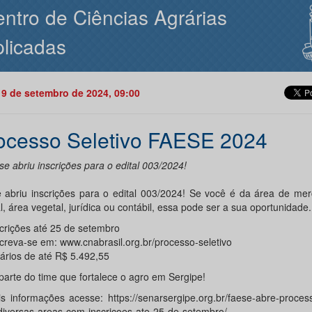
ntro de Ciências Agrárias
licadas
19 de setembro de 2024, 09:00
ocesso Seletivo FAESE 2024
e abriu inscrições para o edital 003/2024!
 abriu inscrições para o edital 003/2024! Se você é da área de mer
, área vegetal, jurídica ou contábil, essa pode ser a sua oportunidade.
scrições até 25 de setembro
screva-se em: www.cnabrasil.org.br/processo-seletivo
lários de até R$ 5.492,55
parte do time que fortalece o agro em Sergipe!
s informações acesse: https://senarsergipe.org.br/faese-abre-process
diversas-areas-com-inscricoes-ate-25-de-setembro/