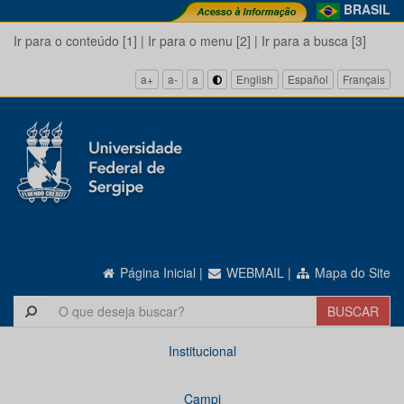
BRASIL
Ir para o conteúdo [1]
|
Ir para o menu [2]
|
Ir para a busca [3]
a+
a-
a
English
Español
Français
Página Inicial
|
WEBMAIL
|
Mapa do Site
Institucional
Campi