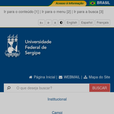
BRASIL
Ir para o conteúdo [1]
|
Ir para o menu [2]
|
Ir para a busca [3]
a+
a-
a
English
Español
Français
Página Inicial
|
WEBMAIL
|
Mapa do Site
Institucional
Campi