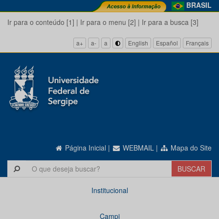
BRASIL
Ir para o conteúdo [1]
|
Ir para o menu [2]
|
Ir para a busca [3]
a+
a-
a
English
Español
Français
Página Inicial
|
WEBMAIL
|
Mapa do Site
Institucional
Campi