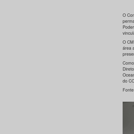
O Con
perma
Poder
vincu
O CMM
área a
prese
Como 
Diret
Ocean
do C
Fonte