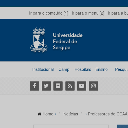
Ir para o conteúdo [1]
|
Ir para o menu [2]
|
Ir para a b
Institucional
Campi
Hospitais
Ensino
Pesqui
Facebook
Twitter
Flickr
RSS
Youtube
Instagram
Home
Notícias
Professores do CCAA