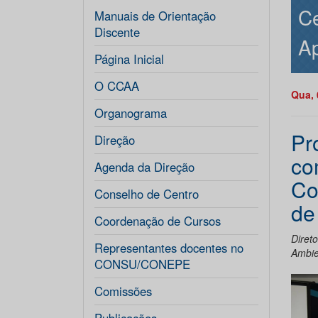
Ce
Manuais de Orientação
Discente
Ap
Página Inicial
O CCAA
Qua, 
Organograma
Pr
Direção
co
Agenda da Direção
Co
Conselho de Centro
de
Coordenação de Cursos
Diret
Representantes docentes no
Ambie
CONSU/CONEPE
Comissões