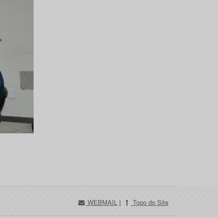
WEBMAIL
|
Topo do Site