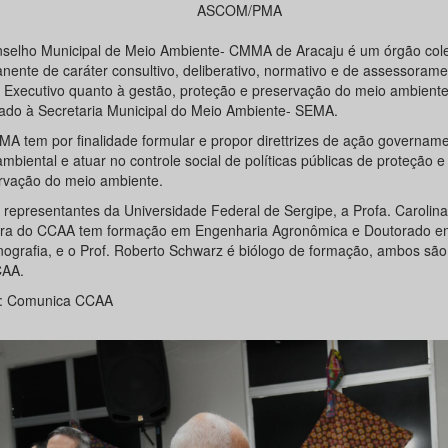
ASCOM/PMA
selho Municipal de Meio Ambiente- CMMA de Aracaju é um órgão col
nente de caráter consultivo, deliberativo, normativo e de assessoram
 Executivo quanto à gestão, proteção e preservação do meio ambiente
lado à Secretaria Municipal do Meio Ambiente- SEMA.
A tem por finalidade formular e propor direttrizes de ação govername
mbiental e atuar no controle social de políticas públicas de proteção e
rvação do meio ambiente.
representantes da Universidade Federal de Sergipe, a Profa. Carolin
ora do CCAA tem formação em Engenharia Agronômica e Doutorado e
ografia, e o Prof. Roberto Schwarz é biólogo de formação, ambos são
CAA.
: Comunica CCAA