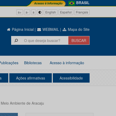
BRASIL
a+
a-
a
English
Español
Français
Página Inicial
|
WEBMAIL
|
Mapa do Site
Publicações
Bibliotecas
Acesso à informação
a
Ações afirmativas
Acessibilidade
 Meio Ambiente de Aracaju