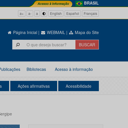
BRASIL
a+
a-
a
English
Español
Français
Página Inicial
|
WEBMAIL
|
Mapa do Site
Publicações
Bibliotecas
Acesso à informação
a
Ações afirmativas
Acessibilidade
Sergipe