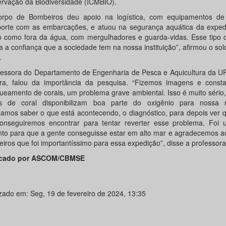
rvação da Biodiversidade (ICMBIO).
rpo de Bombeiros deu apoio na logística, com equipamentos de
porte com as embarcações, e atuou na segurança aquática da expedi
o como fora da água, com mergulhadores e guarda-vidas. Esse tipo d
a a confiança que a sociedade tem na nossa instituição”, afirmou o sol
.
fessora do Departamento de Engenharia de Pesca e Aquicultura da UFS
ira, falou da importância da pesquisa. “Fizemos imagens e cons
ueamento de corais, um problema grave ambiental. Isso é muito sério
es de coral disponibilizam boa parte do oxigênio para nossa r
samos saber o que está acontecendo, o diagnóstico, para depois ver 
onseguiremos encontrar para tentar reverter esse problema. Foi 
nto para que a gente conseguisse estar em alto mar e agradecemos a
iros que foi importantíssimo para essa expedição”, disse a professora
icado por ASCOM/CBMSE
izado em: Seg, 19 de fevereiro de 2024, 13:35