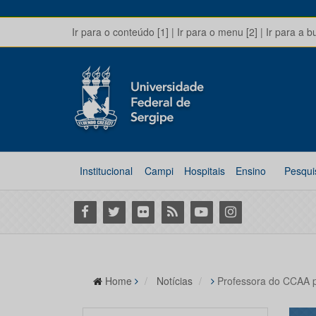
Ir para o conteúdo [1]
|
Ir para o menu [2]
|
Ir para a b
Institucional
Campi
Hospitais
Ensino
Pesqui
Facebook
Twitter
Flickr
RSS
Youtube
Instagram
Home
Notícias
Professora do CCAA pa