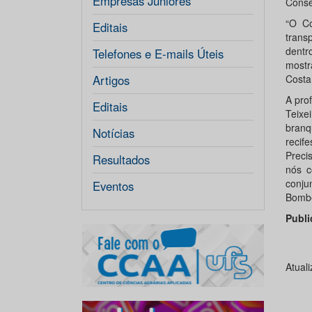
Empresas Júniores
Conse
“O Co
Editais
trans
dentr
Telefones e E-mails Úteis
mostr
Artigos
Costa
A pro
Editais
Teixe
branq
Notícias
recif
Preci
Resultados
nós c
conju
Eventos
Bombe
Publ
Atual