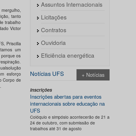
Assuntos Internacionais
 mergulho,
Licitações
ção, tanto
e trabalho
dado Victor
Contratos
Ouvidoria
, Priscilla
tatamos um
Eficiência energética
, porque os
espiração.
qualsolução
Notícias UFS
um esforço
+ Notícias
o Corpo de
.
Inscrições
Inscrições abertas para eventos
internacionais sobre educação na
UFS
Colóquio e simpósio acontecerão de 21 a
24 de outubro, com submissão de
trabalhos até 31 de agosto