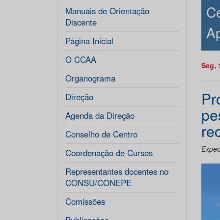
Ce
Manuais de Orientação
Discente
Ap
Página Inicial
O CCAA
Seg, 
Organograma
Pr
Direção
pe
Agenda da Direção
re
Conselho de Centro
Exped
Coordenação de Cursos
Representantes docentes no
CONSU/CONEPE
Comissões