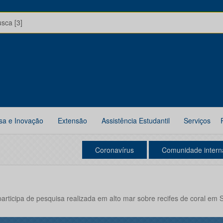
usca [3]
sa e Inovação
Extensão
Assistência Estudantil
Serviços
Coronavírus
Comunidade intern
rticipa de pesquisa realizada em alto mar sobre recifes de coral em 