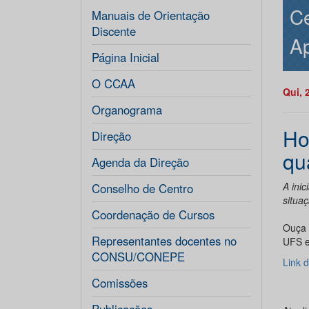
Ce
Manuais de Orientação
Discente
Ap
Página Inicial
O CCAA
Qui, 
Organograma
Ho
Direção
qu
Agenda da Direção
A inic
Conselho de Centro
situa
Coordenação de Cursos
Ouça 
Representantes docentes no
UFS e
CONSU/CONEPE
Link 
Comissões