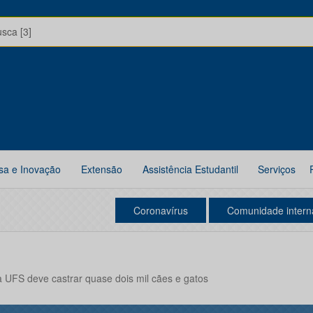
usca [3]
sa e Inovação
Extensão
Assistência Estudantil
Serviços
Coronavírus
Comunidade intern
da UFS deve castrar quase dois mil cães e gatos