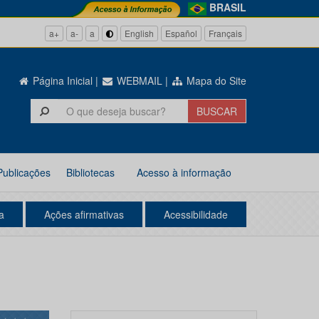
BRASIL
a+
a-
a
English
Español
Français
Página Inicial
|
WEBMAIL
|
Mapa do Site
Publicações
Bibliotecas
Acesso à informação
a
Ações afirmativas
Acessibilidade