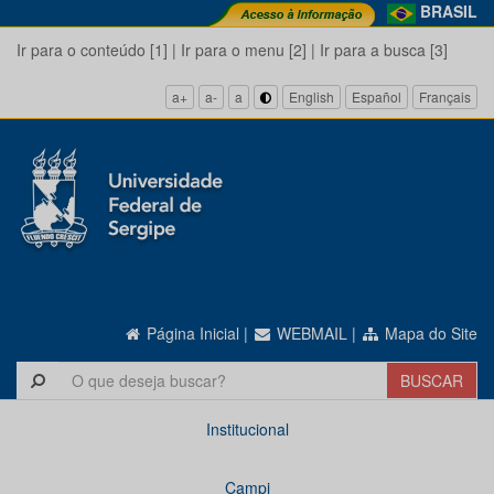
BRASIL
Ir para o conteúdo [1]
|
Ir para o menu [2]
|
Ir para a busca [3]
a+
a-
a
English
Español
Français
Página Inicial
|
WEBMAIL
|
Mapa do Site
Institucional
Campi