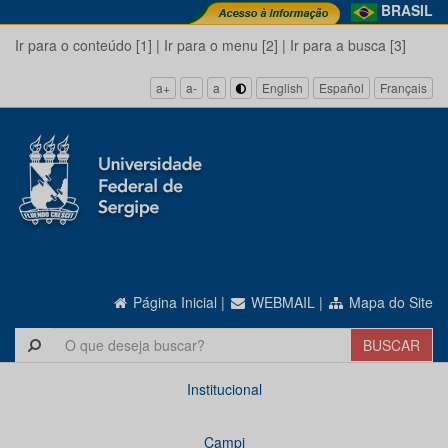
BRASIL
Ir para o conteúdo [1]
|
Ir para o menu [2]
|
Ir para a busca [3]
a+
a-
a
English
Español
Français
Página Inicial
|
WEBMAIL
|
Mapa do Site
Institucional
Campi