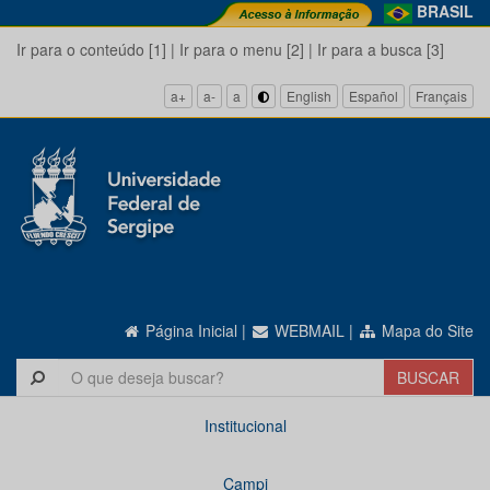
BRASIL
Ir para o conteúdo [1]
|
Ir para o menu [2]
|
Ir para a busca [3]
a+
a-
a
English
Español
Français
Página Inicial
|
WEBMAIL
|
Mapa do Site
Institucional
Campi