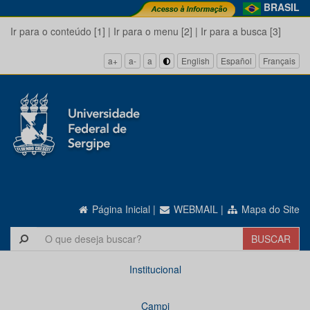
BRASIL
Ir para o conteúdo [1]
|
Ir para o menu [2]
|
Ir para a busca [3]
a+
a-
a
English
Español
Français
Página Inicial
|
WEBMAIL
|
Mapa do Site
Institucional
Campi