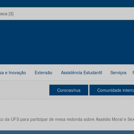
usca [3]
sa e Inovação
Extensão
Assistência Estudantil
Serviços
Coronavírus
Comunidade intern
co da UFS para participar de mesa redonda sobre Assédio Moral e Se