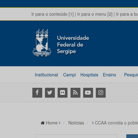
Ir para o conteúdo [1]
|
Ir para o menu [2]
|
Ir para a b
Institucional
Campi
Hospitais
Ensino
Pesqui
Facebook
Twitter
Flickr
RSS
Youtube
Instagram
Home
Notícias
CCAA convida o públi