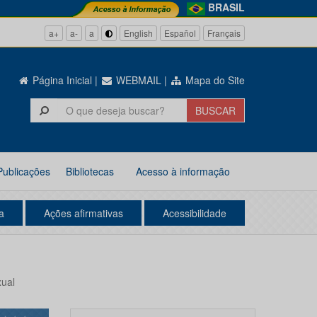
BRASIL
a+
a-
a
English
Español
Français
Página Inicial
|
WEBMAIL
|
Mapa do Site
Publicações
Bibliotecas
Acesso à informação
a
Ações afirmativas
Acessibilidade
xual