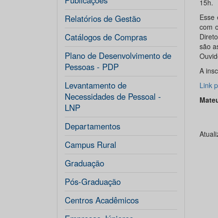
Publicações
15h.
Esse 
Relatórios de Gestão
com o
Catálogos de Compras
Diret
são a
Plano de Desenvolvimento de
Ouvid
Pessoas - PDP
A insc
Levantamento de
Link p
Necessidades de Pessoal -
Mateu
LNP
Departamentos
Atual
Campus Rural
Graduação
Pós-Graduação
Centros Acadêmicos