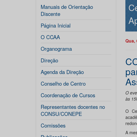
Ce
Manuais de Orientação
Discente
Ap
Página Inicial
O CCAA
Qua, 
Organograma
CC
Direção
pa
Agenda da Direção
As
Conselho de Centro
O eve
Coordenação de Cursos
às 15
Representantes docentes no
O Cen
CONSU/CONEPE
acadê
redon
Comissões
A mes