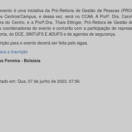
evento é uma iniciativa da Pró-Reitoria de Gestão de Pessoas (PRO
s Centros/Campus, e dessa vez, será no CCAA. A Profª. Dra. Carol
ora do Centro, e a Profª.Dra. Thaís Ettinger, Pró-Reitora de Gestão 
s coordenadoras do evento e contarão com a participação de represe
oria, do DCE, SINTUFS E ADUFS e de agentes de segurança.
rição para o evento deverá ser feita pelo sigaa.
ara a Inscrição
s Ferreira - Bolsista
izado em: Qua, 07 de junho de 2023, 07:56