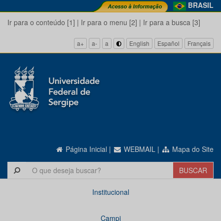
BRASIL
Ir para o conteúdo [1]
|
Ir para o menu [2]
|
Ir para a busca [3]
a+
a-
a
English
Español
Français
Página Inicial
|
WEBMAIL
|
Mapa do Site
Institucional
Campi