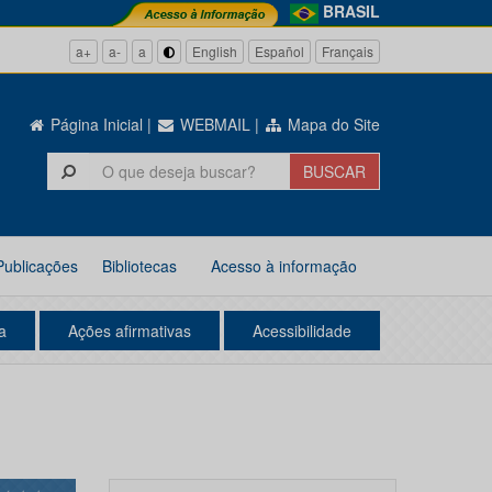
BRASIL
a+
a-
a
English
Español
Français
Página Inicial
|
WEBMAIL
|
Mapa do Site
Publicações
Bibliotecas
Acesso à informação
a
Ações afirmativas
Acessibilidade