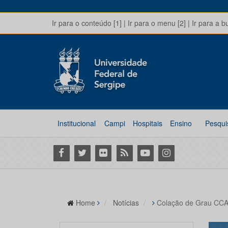
Ir para o conteúdo [1]
|
Ir para o menu [2]
|
Ir para a b
Institucional
Campi
Hospitais
Ensino
Pesqui
Facebook
Twitter
Flickr
RSS
Youtube
Instagram
Home
Notícias
Colação de Grau CCA