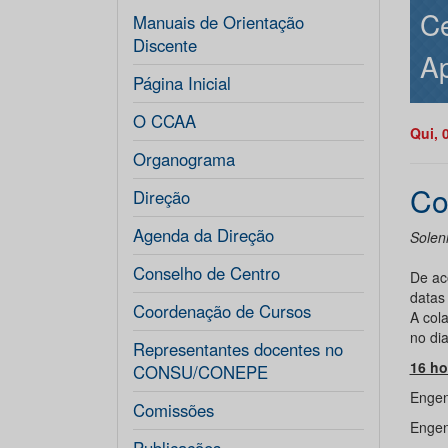
Ce
Manuais de Orientação
Discente
Ap
Página Inicial
O CCAA
Qui, 
Organograma
Co
Direção
Agenda da Direção
Solen
Conselho de Centro
De ac
datas
Coordenação de Cursos
A col
no di
Representantes docentes no
16 ho
CONSU/CONEPE
Engen
Comissões
Engen