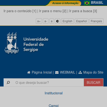
BRASIL
Ir para o conteúdo [1]
|
Ir para o menu [2]
|
Ir para a busca [3]
a+
a-
a
English
Español
Français
Página Inicial
|
WEBMAIL
|
Mapa do Site
Institucional
Campi