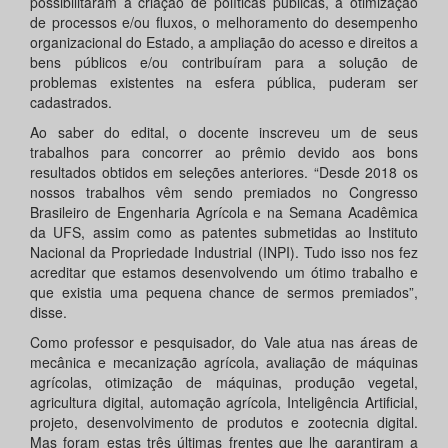
possibilitaram a criação de políticas públicas, a otimização
de processos e/ou fluxos, o melhoramento do desempenho
organizacional do Estado, a ampliação do acesso e direitos a
bens públicos e/ou contribuíram para a solução de
problemas existentes na esfera pública, puderam ser
cadastrados.
Ao saber do edital, o docente inscreveu um de seus
trabalhos para concorrer ao prêmio devido aos bons
resultados obtidos em seleções anteriores. “Desde 2018 os
nossos trabalhos vêm sendo premiados no Congresso
Brasileiro de Engenharia Agrícola e na Semana Acadêmica
da UFS, assim como as patentes submetidas ao Instituto
Nacional da Propriedade Industrial (INPI). Tudo isso nos fez
acreditar que estamos desenvolvendo um ótimo trabalho e
que existia uma pequena chance de sermos premiados”,
disse.
Como professor e pesquisador, do Vale atua nas áreas de
mecânica e mecanização agrícola, avaliação de máquinas
agrícolas, otimização de máquinas, produção vegetal,
agricultura digital, automação agrícola, Inteligência Artificial,
projeto, desenvolvimento de produtos e zootecnia digital.
Mas foram estas três últimas frentes que lhe garantiram a