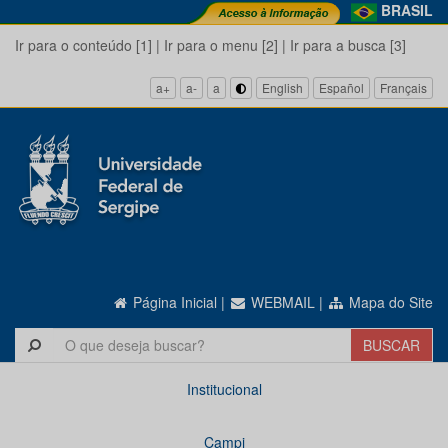
BRASIL
Ir para o conteúdo [1]
|
Ir para o menu [2]
|
Ir para a busca [3]
a+
a-
a
English
Español
Français
Página Inicial
|
WEBMAIL
|
Mapa do Site
Institucional
Campi