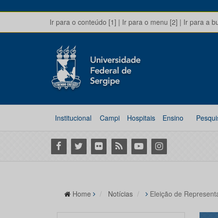
Ir para o conteúdo [1]
|
Ir para o menu [2]
|
Ir para a b
Institucional
Campi
Hospitais
Ensino
Pesqui
Facebook
Twitter
Flickr
RSS
Youtube
Instagram
Home
Notícias
Eleição de Represent