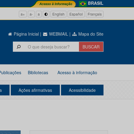
BRASIL
a+
a-
a
English
Español
Français
Página Inicial
|
WEBMAIL
|
Mapa do Site
Publicações
Bibliotecas
Acesso à informação
a
Ações afirmativas
Acessibilidade