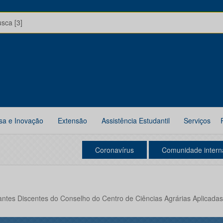
usca [3]
sa e Inovação
Extensão
Assistência Estudantil
Serviços
Coronavírus
Comunidade intern
antes Discentes do Conselho do Centro de Ciências Agrárias Aplicadas