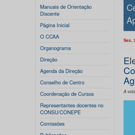
Ce
Manuais de Orientação
Discente
Ap
Página Inicial
O CCAA
Sex, 
Organograma
El
Direção
Co
Agenda da Direção
Ag
Conselho de Centro
A vot
Coordenação de Cursos
Representantes docentes no
CONSU/CONEPE
Comissões