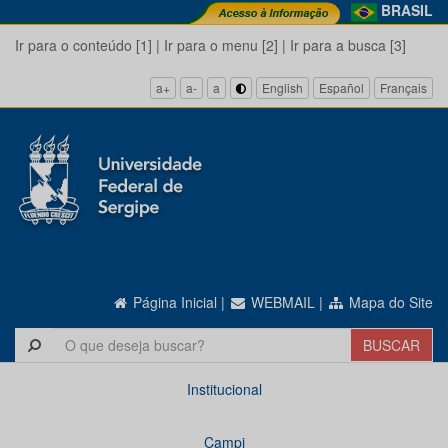
BRASIL
Ir para o conteúdo [1]
|
Ir para o menu [2]
|
Ir para a busca [3]
a+
a-
a
English
Español
Français
Página Inicial
|
WEBMAIL
|
Mapa do Site
Institucional
Campi