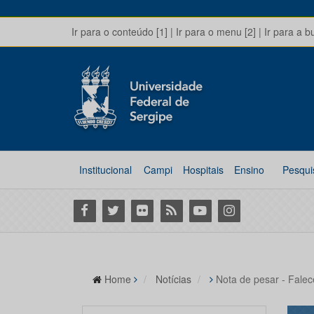
Ir para o conteúdo [1]
|
Ir para o menu [2]
|
Ir para a b
Institucional
Campi
Hospitais
Ensino
Pesqui
Facebook
Twitter
Flickr
RSS
Youtube
Instagram
Home
Notícias
Nota de pesar - Falec