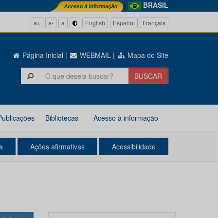
BRASIL
a+
a-
a
English
Español
Français
Página Inicial
|
WEBMAIL
|
Mapa do Site
Publicações
Bibliotecas
Acesso à informação
a
Ações afirmativas
Acessibilidade