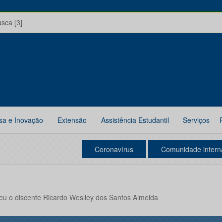
usca [3]
sa e Inovação
Extensão
Assistência Estudantil
Serviços
Coronavírus
Comunidade intern
eu o discente Ricardo Weslley dos Santos Almeida