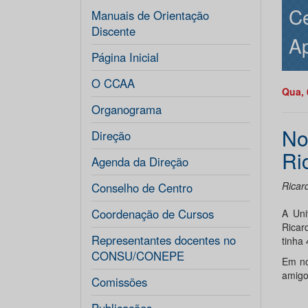
Ce
Manuais de Orientação
Discente
Ap
Página Inicial
O CCAA
Qua, 
Organograma
No
Direção
Ri
Agenda da Direção
Ricar
Conselho de Centro
Coordenação de Cursos
A Uni
Ricar
Representantes docentes no
tinha
CONSU/CONEPE
Em no
amigo
Comissões