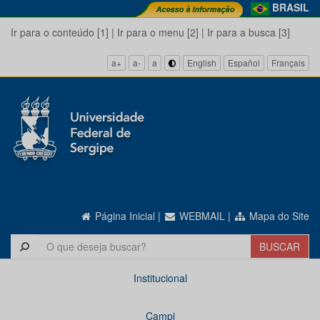
BRASIL
Ir para o conteúdo [1]
|
Ir para o menu [2]
|
Ir para a busca [3]
a+
a-
a
English
Español
Français
Página Inicial
|
WEBMAIL
|
Mapa do Site
Institucional
Campi