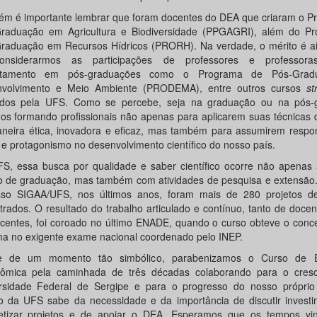
m é importante lembrar que foram docentes do DEA que criaram o P
raduação em Agricultura e Biodiversidade (PPGAGRI), além do P
raduação em Recursos Hídricos (PRORH). Na verdade, o mérito é ai
onsiderarmos as participações de professores e professora
rtamento em pós-graduações como o Programa de Pós-Gra
volvimento e Meio Ambiente (PRODEMA), entre outros cursos
st
ados pela UFS. Como se percebe, seja na graduação ou na pós-
os formando profissionais não apenas para aplicarem suas técnicas 
neira ética, inovadora e eficaz, mas também para assumirem respon
l e protagonismo no desenvolvimento científico do nosso país.
S, essa busca por qualidade e saber científico ocorre não apenas 
o de graduação, mas também com atividades de pesquisa e extensão
so SIGAA/UFS, nos últimos anos, foram mais de 280 projetos d
trados. O resultado do trabalho articulado e contínuo, tanto de doce
scentes, foi coroado no último ENADE, quando o curso obteve o conce
a no exigente exame nacional coordenado pelo INEP.
te de um momento tão simbólico, parabenizamos o Curso de E
ômica pela caminhada de três décadas colaborando para o cres
rsidade Federal de Sergipe e para o progresso do nosso próprio
o da UFS sabe da necessidade e da importância de discutir investi
etizar projetos e de apoiar o DEA. Esperamos que os tempos vi