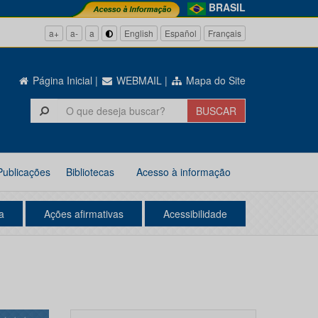
BRASIL
a+
a-
a
English
Español
Français
Página Inicial
|
WEBMAIL
|
Mapa do Site
Publicações
Bibliotecas
Acesso à informação
a
Ações afirmativas
Acessibilidade