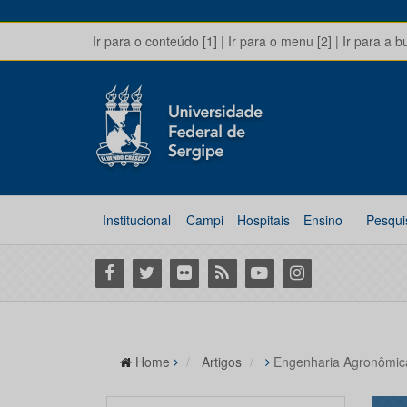
Ir para o conteúdo [1]
|
Ir para o menu [2]
|
Ir para a b
Institucional
Campi
Hospitais
Ensino
Pesqui
Facebook
Twitter
Flickr
RSS
Youtube
Instagram
Home
Artigos
Engenharia Agronômica