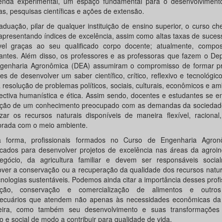
enda experimental, um espaço fundamental para o desenvolviment
as, pesquisas científicas e ações de extensão.
aduação, pilar de qualquer instituição de ensino superior, o curso c
apresentando índices de excelência, assim como altas taxas de suces
vel graças ao seu qualificado corpo docente; atualmente, compo
rantes. Além disso, os professores e as professoras que fazem o De
genharia Agronômica (DEA) assumiram o compromisso de formar pro
s de desenvolver um saber científico, crítico, reflexivo e tecnológico
 resolução de problemas políticos, sociais, culturais, econômicos e am
ectiva humanística e ética. Assim sendo, docentes e estudantes se 
ção de um conhecimento preocupado com as demandas da socieda
lizar os recursos naturais disponíveis de maneira flexível, racional,
ibrada com o meio ambiente.
 forma, profissionais formados no Curso de Engenharia Agro
ficados para desenvolver projetos de excelência nas áreas da agroin
egócio, da agricultura familiar e devem ser responsáveis soci
ver a conservação ou a recuperação da qualidade dos recursos natura
cnologias sustentáveis. Podemos ainda citar a importância desses profi
ução, conservação e comercialização de alimentos e outros
ecuários que atendem não apenas às necessidades econômicas da
leira, como também seu desenvolvimento e suas transformaçõe
co e social de modo a contribuir para qualidade de vida.