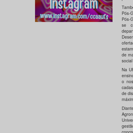
També
Pós-G
Pós-G
se c
depa
Desen
ofert
estam
de ma
socia
Na UF
ensin
o nos
cadas
de di
máxim
Dian
Agron
Unive
gestã
concr