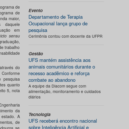
rograma de
Evento
rograma de
Departamento de Terapia
nda maior,
Ocupacional lança grupo de
s daquele
pesquisa
duação em
ricto sensu
Cerimônia contou com docente da UFPR
graduação,
de trabalho
sabilidade
Gestão
UFS mantém assistência aos
animais comunitários durante o
através do
recesso acadêmico e reforça
. Conforme
e pesquisa
combate ao abandono
ntes quanto
A equipe da Diacom segue com
ito 5, nota
alimentação, monitoramento e cuidados
diários
ngenharia
cimento da
Tecnologia
 estado. A
UFS receberá encontro nacional
mentos, de
sobre Inteligência Artificial e
ndouros se