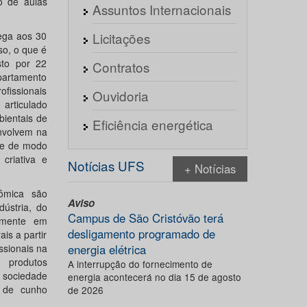
o de aulas
Assuntos Internacionais
hega aos 30
Licitações
so, o que é
sto por 22
Contratos
partamento
fissionais
Ouvidoria
 articulado
bientais de
Eficiência energética
envolvem na
de de modo
 criativa e
Notícias UFS
+ Notícias
nômica são
Aviso
dústria, do
Campus de São Cristóvão terá
almente em
desligamento programado de
is a partir
ssionais na
energia elétrica
 produtos
A interrupção do fornecimento de
 sociedade
energia acontecerá no dia 15 de agosto
s de cunho
de 2026