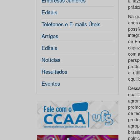
Empresas Júniores
a faz
prátic
Editais
Na gr
anos 
Telefones e E-mails Úteis
possí
integ
Artigos
de En
Editais
capaze
com a
Notícias
persp
produ
Resultados
a uti
equil
Eventos
Dessa
quali
agron
promo
de te
prod
agrop
brasi
políti