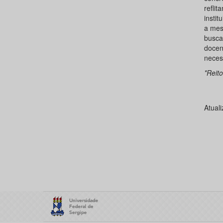
refli
insti
a mes
busca
doce
neces
*Reit
Atual