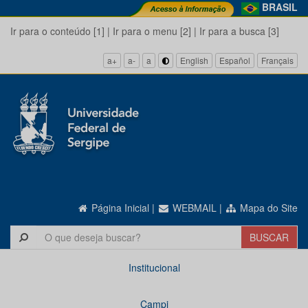
BRASIL
Ir para o conteúdo [1]
|
Ir para o menu [2]
|
Ir para a busca [3]
a+
a-
a
English
Español
Français
Página Inicial
|
WEBMAIL
|
Mapa do Site
Institucional
Campi