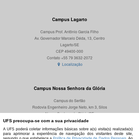
Campus Lagarto
Campus Prof. Antônio Garcia Filho
Av. Governador Marcelo Déda, 13, Centro
Lagarto/SE
CEP 49400-000
Localização
Campus Nossa Senhora da Glória
Campus do Sertão
Rodovia Engenheiro Jorge Neto, km 3, Silos
Nossa Senhora da Glória/SE
CEP 49680-000
UFS preocupa-se com a sua privacidade
A UFS poderá coletar informações básicas sobre a(s) visita(s) realizada(s)
Localização
para aprimorar a experiência de navegação dos visitantes deste site,
segundo o que estabelece a
Política de Privacidade de Dados Pessoais.
Ao