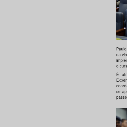
Paulo
da vi
implem
o cur
É atr
Exper
coord
se ap
passei