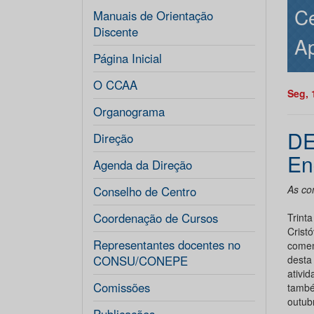
Ce
Manuais de Orientação
Discente
Ap
Página Inicial
O CCAA
Seg, 
Organograma
DE
Direção
En
Agenda da Direção
As co
Conselho de Centro
Coordenação de Cursos
Trint
Crist
Representantes docentes no
comem
CONSU/CONEPE
desta
ativi
Comissões
tamb
outub