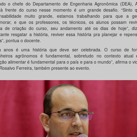
do o chefe do Departamento de Engenharia Agronômica (DEA), Ai
 à frente do curso nesse momento é um grande desafio. “Sinto
nsabilidade muito grande, estamos trabalhando para que a g
orar, e que os professores, os técnicos, os alunos possam revi
ria de criação do curso, seu andamento até os dias de hoje”, diz
tante resgatar a história, reviver essa história pra planejar e repen
s”, pontua o docente.
ta anos é uma história que deve ser celebrada. O curso de f
heiros agrônomos é fundamental, sobretudo no contexto atua
ção alimentar é fundamental para o país e para o mundo”, afirma o vic
Rosalvo Ferreira, também presente ao evento.