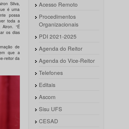
Acesso Remoto
ron Silva,
 que é uma
ente possa
Procedimentos
ver toda a
Organizacionais
 Airon. “É
sar os dias
PDI 2021-2025
ormação de
Agenda do Reitor
l em que a
e-reitor da
Agenda do Vice-Reitor
Telefones
Editais
Ascom
Sisu UFS
CESAD