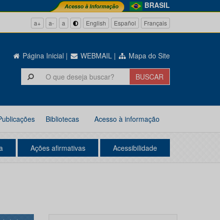
BRASIL
a+
a-
a
English
Español
Français
Página Inicial
|
WEBMAIL
|
Mapa do Site
Publicações
Bibliotecas
Acesso à informação
a
Ações afirmativas
Acessibilidade