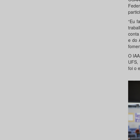
Feder
parti
“Eu f
traba
conta
e do 
fomen
O IAA
UFS, 
foi o