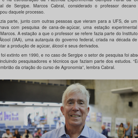
al de Sergipe. Marcos Cabral, considerado o professor decano
cipou daquele processo.
azia parte, junto com outras pessoas que vieram para a UFS, de um
lhava com pesquisa de cana-de-açúcar, uma estação experimental
 Marcos. A estação a que o professor se refere fazia parte do Institut
Álcool (IAA), uma autarquia do governo federal, criada na década d
tar a produção de açúcar, álcool e seus derivados.
 foi extinto em 1990, e no caso de Sergipe o setor de pesquisa foi abs
incluindo pesquisadores e técnicos que faziam parte dos estudos. “
 embrião da criação do curso de Agronomia”, lembra Cabral.