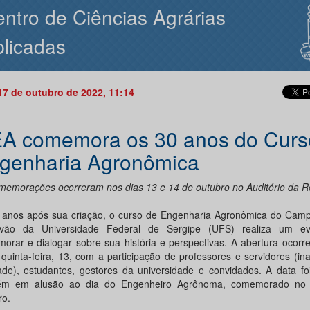
ntro de Ciências Agrárias
licadas
17 de outubro de 2022, 11:14
A comemora os 30 anos do Curs
genharia Agronômica
memorações ocorreram nos dias 13 e 14 de outubro no Auditório da Re
a anos após sua criação, o curso de Engenharia Agronômica do Cam
óvão da Universidade Federal de Sergipe (UFS) realiza um e
orar e dialogar sobre sua história e perspectivas. A abertura ocorr
 quinta-feira, 13, com a participação de professores e servidores (in
dade), estudantes, gestores da universidade e convidados. A data fo
ém em alusão ao dia do Engenheiro Agrônoma, comemorado no 
ro.