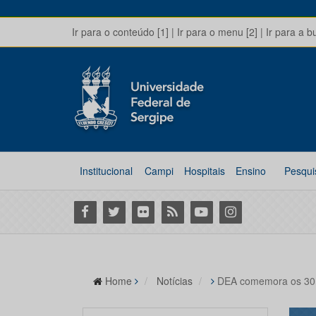
Ir para o conteúdo [1]
|
Ir para o menu [2]
|
Ir para a b
Institucional
Campi
Hospitais
Ensino
Pesqui
Facebook
Twitter
Flickr
RSS
Youtube
Instagram
Home
Notícias
DEA comemora os 30 