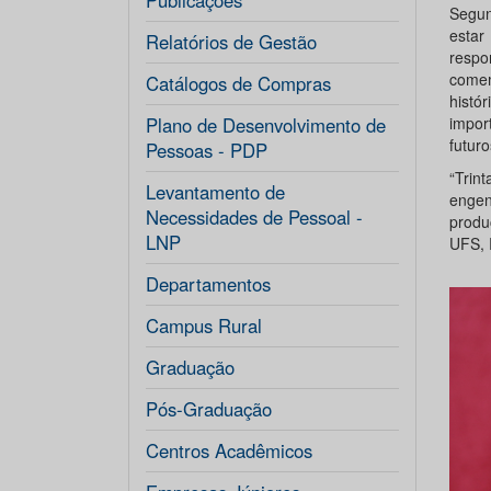
Publicações
Segun
estar
Relatórios de Gestão
respo
comem
Catálogos de Compras
histó
Plano de Desenvolvimento de
impor
futuro
Pessoas - PDP
“Trin
Levantamento de
engen
Necessidades de Pessoal -
produ
LNP
UFS, 
Departamentos
Campus Rural
Graduação
Pós-Graduação
Centros Acadêmicos