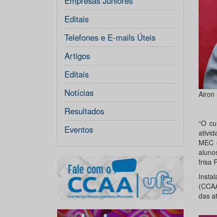
Empresas Júniores
Editais
Telefones e E-mails Úteis
Artigos
Editais
Notícias
Airon
Resultados
“O cu
Eventos
ativi
MEC e
aluno
frisa 
Insta
(CCAA
das a