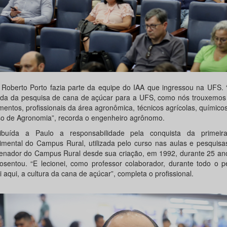
 Roberto Porto fazia parte da equipe do IAA que ingressou na UFS. 
nda da pesquisa de cana de açúcar para a UFS, como nós trouxemos
entos, profissionais da área agronômica, técnicos agrícolas, químicos,
so de Agronomia”, recorda o engenheiro agrônomo.
ibuída a Paulo a responsabilidade pela conquista da primei
imental do Campus Rural, utilizada pelo curso nas aulas e pesquisas
enador do Campus Rural desde sua criação, em 1992, durante 25 an
osentou. “E lecionei, como professor colaborador, durante todo o p
 aqui, a cultura da cana de açúcar”, completa o profissional.