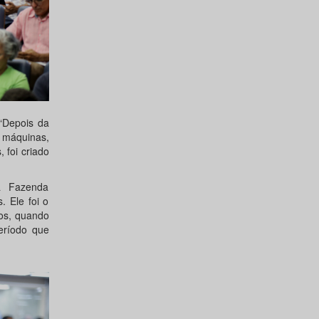
“Depois da
 máquinas,
 foi criado
ra Fazenda
. Ele foi o
os, quando
eríodo que